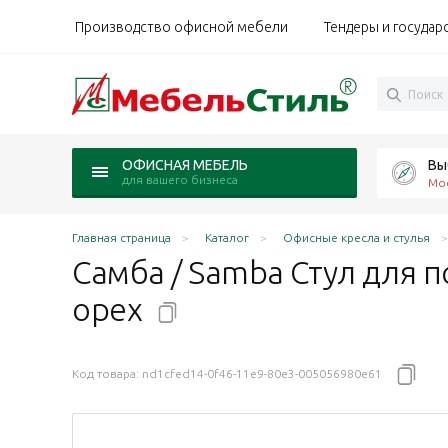
Производство офисной мебели
Тендеры и государ
Вы
ОФИСНАЯ МЕБЕЛЬ
для вашего бизнеса
Мо
Главная страница
Каталог
Офисные кресла и стулья
Самба / Samba Стул для 
орех
Код товара:
nd1cfed14-0f46-11e9-80e3-005056980e61