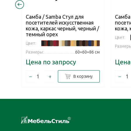
Самба / Samba Стул для
Самба 
посетителей искусственная
посет
кожа, каркас черный, черный /
кожа, 
темный орех
Цвет:
Цвет:
Размеры
Размеры:
60×60×86 см
Цена по запросу
Цена
–
+
–
В корзину