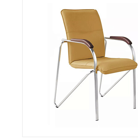
й/black, подлокотники темный орех 1.031
рный/black, накладки на подлокотники PA
 красный V-27, подлокотники махагон 1.016
вка слоновая кость V-18, подлокотники бук 1.007 (
 обивка серый V-62, каркас хром, подлокотники оре
ром обивка песочный V-17, подлокотники бук 1.007
жа хром черный V-14 темный орех 1.031
. кожа хром темно-коричневый V-3 темный орех 1.
иск. кожа хром синий V-15 темный орех 1.031
тул иск. кожа хром песочный V-17 темный орех 1.0