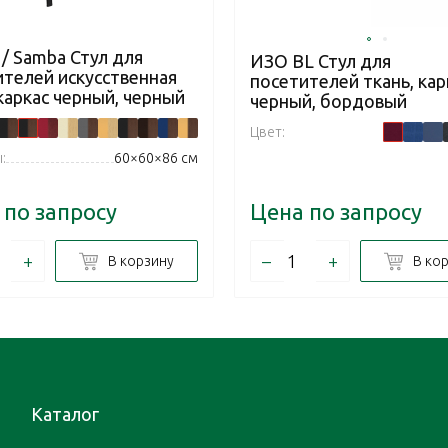
/ Samba Стул для
ИЗО BL Стул для
ителей искусственная
посетителей ткань, кар
каркас черный, черный
черный, бордовый
Цвет:
:
60×60×86 см
 по запросу
Цена по запросу
+
–
+
В корзину
В ко
Каталог