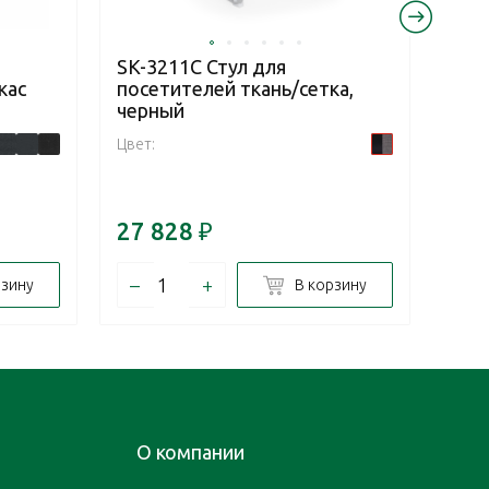
SK-3211C Стул для
HY-
кас
посетителей ткань/сетка,
пос
черный
гол
Цвет:
Цвет:
Разм
27 828
₽
5 4
–
+
–
рзину
В корзину
О компании