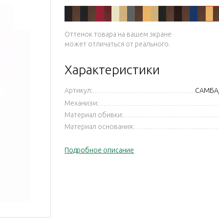
новый оттенок)
х 1.031
 (новый оттенок)
031
31
Оттенок товара на вашем экране
может отличаться от реального.
Характеристики
Артикул:
САМБА
Механизм:
Материал обивки:
Материал основания:
Подробное описание