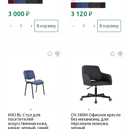
3 000
₽
3 120
₽
–
+
–
+
В корзину
В корзину
ИЗО BL Стул для
CH-380M Офисное кресло
посетителей
без механизма, для
искусственная кожа,
персонала экокожа,
каркас черный, синий
черный