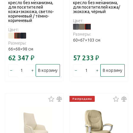
кресло без механизма,
кресло без механизма,
для посетителей
для посетителей кожа/
кожа+экокожа, светло-
экокожа, чёрный
коричневый / тёмно-
коричневый
Цвет:
Цвет:
Размеры:
60×67×103 см
Размеры:
66×68×98 см
62 347
₽
57 233
₽
–
+
–
+
В корзину
В корзину
Распродажа