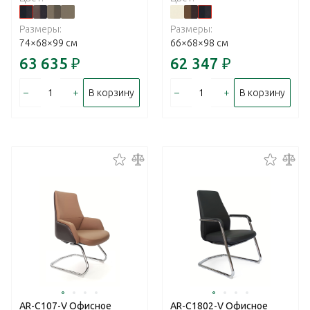
Размеры:
Размеры:
74×68×99 см
66×68×98 см
63 635
₽
62 347
₽
–
+
–
+
В корзину
В корзину
AR-C107-V Офисное
AR-C1802-V Офисное