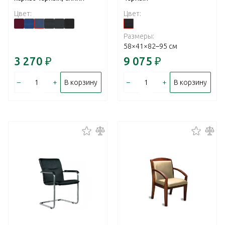
Цвет:
Цвет:
Размеры:
58×41×82–95 см
3 270
₽
9 075
₽
–
+
–
+
В корзину
В корзину