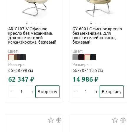
AR-C107-V Офисное
GY-6001 Офисное кресло
кресло без механизма,
без механизма, для
для посетителей
посетителей экокожа,
кожа+экокожа, бежевый
бежевый
Цвет:
Цвет:
Размеры:
Размеры:
66×68×98 см
66×70×110,5 см
62 347
₽
14 986
₽
–
+
–
+
В корзину
В корзину