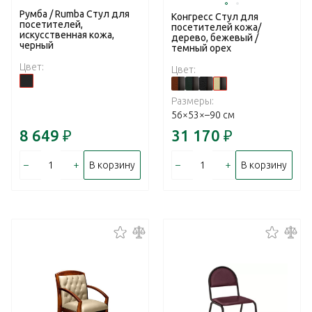
Румба / Rumba Стул для
Конгресс Стул для
посетителей,
посетителей кожа/
искусственная кожа,
дерево, бежевый /
черный
темный орех
Цвет:
Цвет:
Размеры:
56×53×–90 см
8 649
₽
31 170
₽
–
+
–
+
В корзину
В корзину