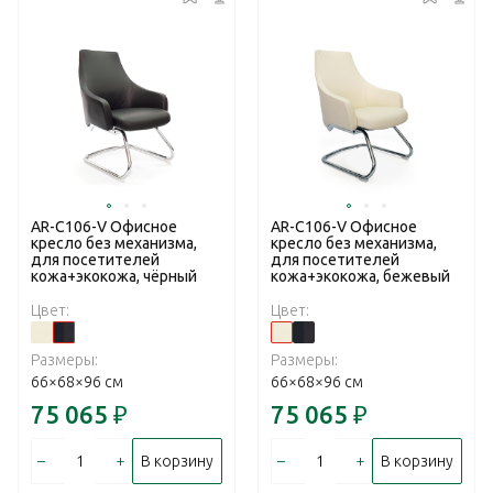
AR-C106-V Офисное
AR-C106-V Офисное
кресло без механизма,
кресло без механизма,
для посетителей
для посетителей
кожа+экокожа, чёрный
кожа+экокожа, бежевый
Цвет:
Цвет:
Размеры:
Размеры:
66×68×96 см
66×68×96 см
75 065
₽
75 065
₽
–
+
–
+
В корзину
В корзину