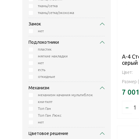
ткань/сетка
ткань/сетка/экокожа
Замок
нет
Подлокотники
пластик
А-4 Ст
мягкие накладки
серый
нет
есть
Цвет:
откидные
Размер 
Механизм
7 00
механизм качания мультиблок
кни-тилт
–
Топ Ган
Топ Ган Люкс
нет
Цветовое решение