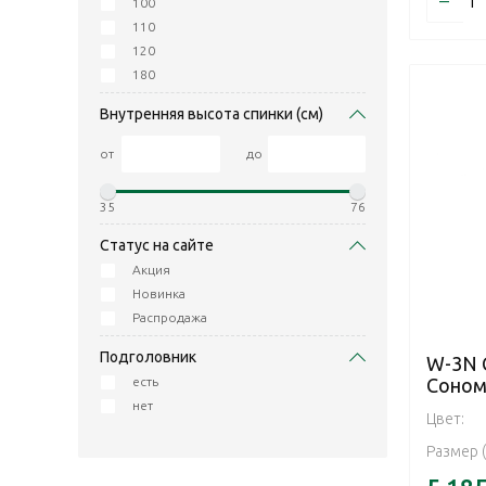
100
110
120
180
Внутренняя высота спинки (см)
от
до
35
76
Статус на сайте
Акция
Новинка
Распродажа
Подголовник
W-3N 
есть
Соном
нет
Цвет:
Размер 