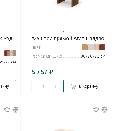
к Рэд
А-5 Стол прямой Агат Палдао
Цвет:
Размер (Д×Ш×В):
80×70×75 см
65×77 см
5 757
₽
–
+
рзину
В корзину