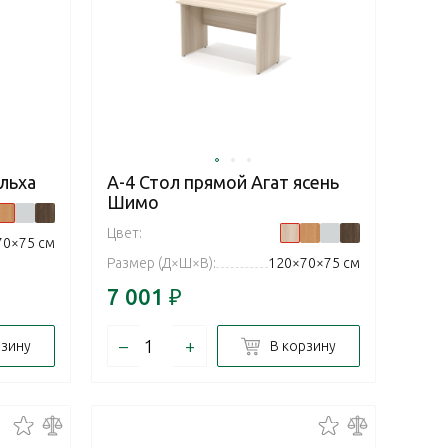
льха
А-4 Стол прямой Агат ясень
Шимо
Цвет:
70×75 см
Размер (Д×Ш×В):
120×70×75 см
7 001
₽
–
+
рзину
В корзину