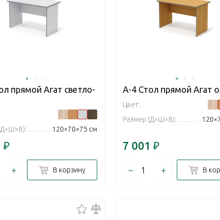
ол прямой Агат светло-
А-4 Стол прямой Агат о
Цвет:
Размер (Д×Ш×В):
120×
(Д×Ш×В):
120×70×75 см
1
₽
7 001
₽
+
–
+
В корзину
В ко