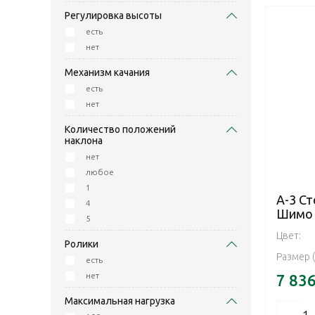
Регулировка высоты
есть
нет
Механизм качания
есть
нет
Количество положений
наклона
нет
любое
1
А-3 Ст
4
Шимо
5
Цвет:
Ролики
Размер 
есть
нет
7 83
Максимальная нагрузка
–