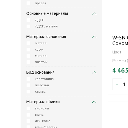
правая
Основные материалы
ЛДСП
ЛДСП, металл
Материал основания
W-5N 
Соном
металл
хром
Цвет:
металл
Размер 
пластик
4 46
Вид основания
крестовина
–
полозья
каркас
Материал обивки
экокожа
ткань
иск. кожа
ткань/пластик