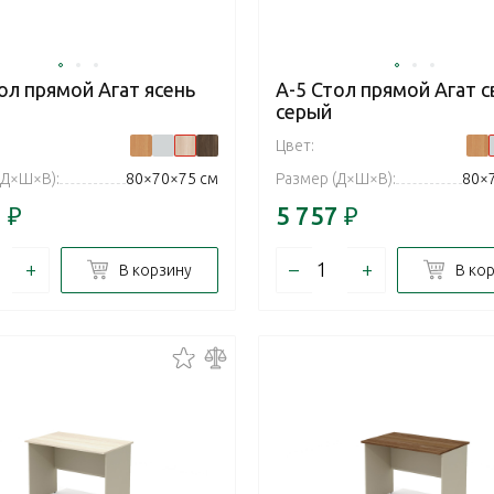
ол прямой Агат ясень
А-5 Стол прямой Агат с
серый
Цвет:
(Д×Ш×В):
80×70×75 см
Размер (Д×Ш×В):
80×
7
₽
5 757
₽
+
–
+
В корзину
В ко