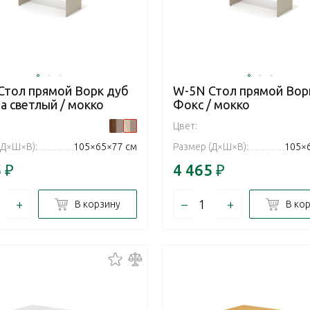
Стол прямой Ворк дуб
W-5N Стол прямой Вор
а светлый / мокко
Фокс / мокко
Цвет:
(Д×Ш×В):
105×65×77 см
Размер (Д×Ш×В):
105×
5
₽
4 465
₽
+
–
+
В корзину
В ко