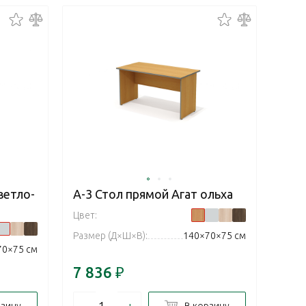
ветло-
А-3 Стол прямой Агат ольха
Цвет:
Размер (Д×Ш×В):
140×70×75 см
70×75 см
7 836
₽
–
+