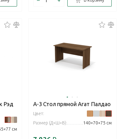
рзину
В корзину
к Рэд
А-3 Стол прямой Агат Палдао
Цвет:
Размер (Д×Ш×В):
140×70×75 см
65×77 см