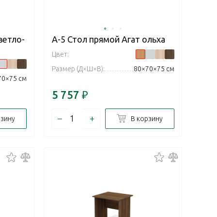
ветло-
А-5 Стол прямой Агат ольха
Цвет:
Размер (Д×Ш×В):
80×70×75 см
70×75 см
5 757
₽
–
+
рзину
В корзину