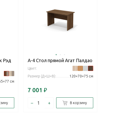
к Рэд
А-4 Стол прямой Агат Палдао
Цвет:
Размер (Д×Ш×В):
120×70×75 см
65×77 см
7 001
₽
–
+
рзину
В корзину