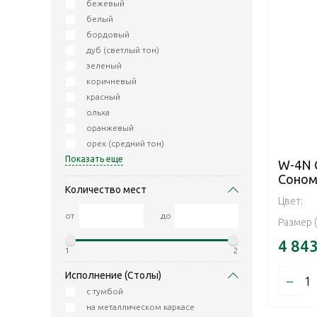
бежевый
белый
бордовый
дуб (светлый тон)
зеленый
коричневый
красный
ольха
оранжевый
орех (средний тон)
Показать еще
W-4N 
Соном
Количество мест
Цвет:
от
до
Размер 
4 84
1
2
Исполнение (Столы)
–
с тумбой
на металлическом каркасе