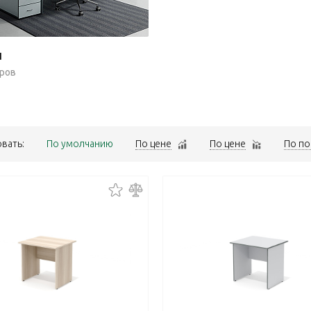
ы
аров
вать:
По умолчанию
По цене
По цене
По по