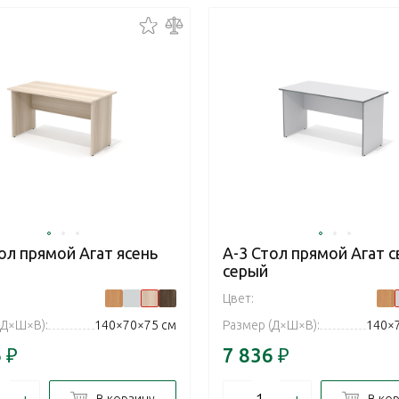
ол прямой Агат ясень
А-3 Стол прямой Агат с
серый
Цвет:
(Д×Ш×В):
140×70×75 см
Размер (Д×Ш×В):
140×
6
₽
7 836
₽
+
–
+