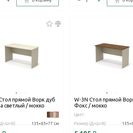
В корзину
В ко
Стол прямой Ворк дуб
W-3N Стол прямой Вор
а светлый / мокко
Фокс / мокко
Цвет:
(Д×Ш×В):
135×65×77 см
Размер (Д×Ш×В):
135×