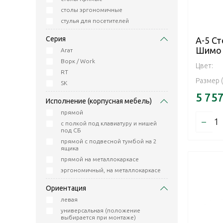
столы эргономичные
стулья для посетителей
Серия
А-5 Ст
Шимо
Агат
Ворк / Work
Цвет:
RT
Размер 
SK
5 75
Исполнение (корпусная мебель)
прямой
–
с полкой под клавиатуру и нишей
под СБ
прямой с подвесной тумбой на 2
ящика
прямой на металлокаркасе
эргономичный, на металлокаркасе
Ориентация
левая
универсальная (положение
выбирается при монтаже)