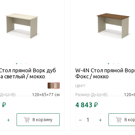
Стол прямой Ворк дуб
W-4N Стол прямой Вор
а светлый / мокко
Фокс / мокко
Цвет:
(Д×Ш×В):
120×65×77 см
Размер (Д×Ш×В):
120×
3
₽
4 843
₽
+
–
+
В корзину
В ко