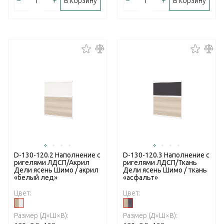
–
+
–
+
В корзину
В корзину
D-130-120.2 Наполнение с
D-130-120.3 Наполнение с
ригелями ЛДСП/Акрил
ригелями ЛДСП/Ткань
Дели ясень Шимо / акрил
Дели ясень Шимо / ткань
«белый лед»
«асфальт»
Цвет:
Цвет:
Размер (Д×Ш×В):
Размер (Д×Ш×В):