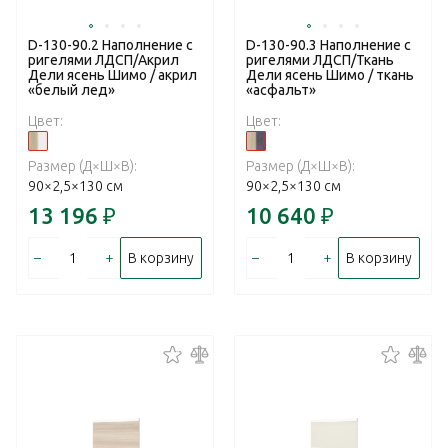
D-130-90.2 Наполнение с
D-130-90.3 Наполнение с
ригелями ЛДСП/Акрил
ригелями ЛДСП/Ткань
Дели ясень Шимо / акрил
Дели ясень Шимо / ткань
«белый лед»
«асфальт»
Цвет:
Цвет:
Размер (Д×Ш×В):
Размер (Д×Ш×В):
90×2,5×130 см
90×2,5×130 см
13 196
₽
10 640
₽
–
+
–
+
В корзину
В корзину