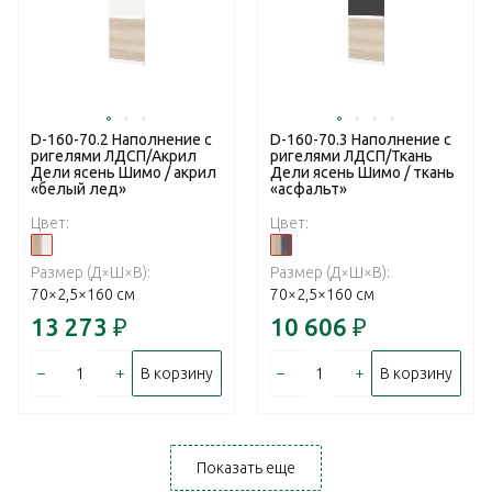
D-160-70.2 Наполнение с
D-160-70.3 Наполнение с
ригелями ЛДСП/Акрил
ригелями ЛДСП/Ткань
Дели ясень Шимо / акрил
Дели ясень Шимо / ткань
«белый лед»
«асфальт»
Цвет:
Цвет:
Размер (Д×Ш×В):
Размер (Д×Ш×В):
70×2,5×160 см
70×2,5×160 см
13 273
₽
10 606
₽
–
+
–
+
В корзину
В корзину
Показать еще