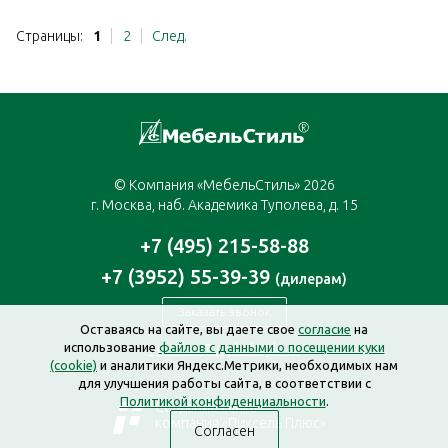
Страницы:
1
2
След.
© Компания «МебельСтиль» 2026
г. Москва, наб. Академика Туполева, д. 15
+7 (495) 215-58-88
+7 (3952) 55-39-39
(дилерам)
Заказать звонок
Оставаясь на сайте, вы даете свое
согласие
на
использование
файлов с данными о посещении куки
moscow@mebelstyle.ru
(cookie)
и аналитики Яндекс.Метрики, необходимых нам
для улучшения работы сайта, в соответствии с
Политикой конфиденциальности
.
Создание сайта —
компания «Пиксель Плюс»
Согласен