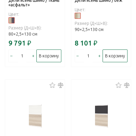
Дели ясень Шимо / ткань
Дели ясень Шимо / беж
«асфальт»
Цвет:
Цвет:
Размер (Д×Ш×В):
Размер (Д×Ш×В):
90×2,5×130 см
80×2,5×130 см
9 791
₽
8 101
₽
–
+
–
+
В корзину
В корзину