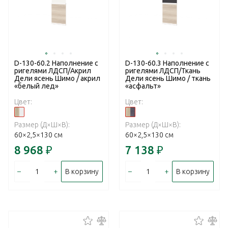
D-130-60.2 Наполнение с
D-130-60.3 Наполнение с
ригелями ЛДСП/Акрил
ригелями ЛДСП/Ткань
Дели ясень Шимо / акрил
Дели ясень Шимо / ткань
«белый лед»
«асфальт»
Цвет:
Цвет:
Размер (Д×Ш×В):
Размер (Д×Ш×В):
60×2,5×130 см
60×2,5×130 см
8 968
₽
7 138
₽
–
+
–
+
В корзину
В корзину