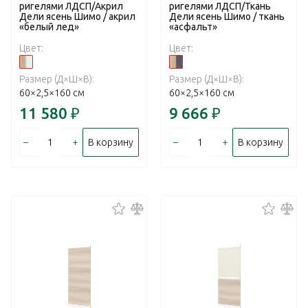
ригелями ЛДСП/Акрил
ригелями ЛДСП/Ткань
Дели ясень Шимо / акрил
Дели ясень Шимо / ткань
«белый лед»
«асфальт»
Цвет:
Цвет:
Размер (Д×Ш×В):
Размер (Д×Ш×В):
60×2,5×160 см
60×2,5×160 см
11 580
₽
9 666
₽
–
+
–
+
В корзину
В корзину