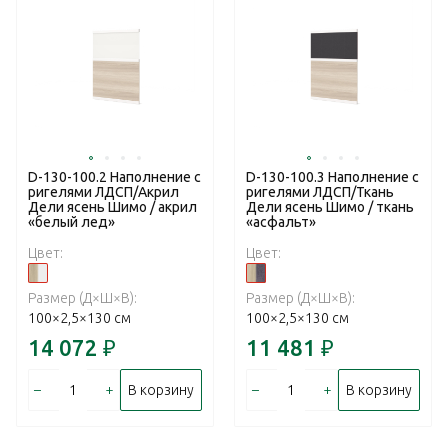
D-130-100.2 Наполнение с
D-130-100.3 Наполнение с
ригелями ЛДСП/Акрил
ригелями ЛДСП/Ткань
Дели ясень Шимо / акрил
Дели ясень Шимо / ткань
«белый лед»
«асфальт»
Цвет:
Цвет:
Размер (Д×Ш×В):
Размер (Д×Ш×В):
100×2,5×130 см
100×2,5×130 см
14 072
₽
11 481
₽
–
+
–
+
В корзину
В корзину