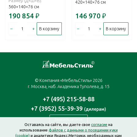
Размер (Д×Ш×В):
420×140×76 см
560×140×76 см
190 854
₽
146 970
₽
–
+
–
+
В корзину
В корзину
© Компания «МебельСтиль» 2026
г. Москва, наб. Академика Туполева, д. 15
+7 (495) 215-58-88
+7 (3952) 55-39-39
(дилерам)
Заказать звонок
Оставаясь на сайте, вы даете свое
согласие
на
использование
файлов с данными о посещении куки
moscow@mebelstyle.ru
(cookie)
и аналитики Яндекс.Метрики, необходимых нам