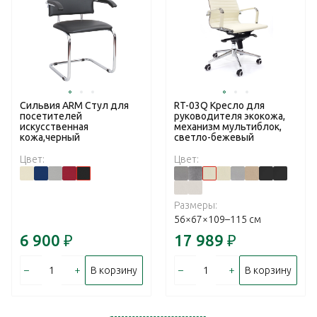
Сильвия ARM Стул для
RT-03Q Кресло для
посетителей
руководителя экокожа,
искусственная
механизм мультиблок,
кожа,черный
светло-бежевый
Цвет:
Цвет:
Размеры:
56×67×109–115 см
6 900
₽
17 989
₽
–
+
–
+
В корзину
В корзину