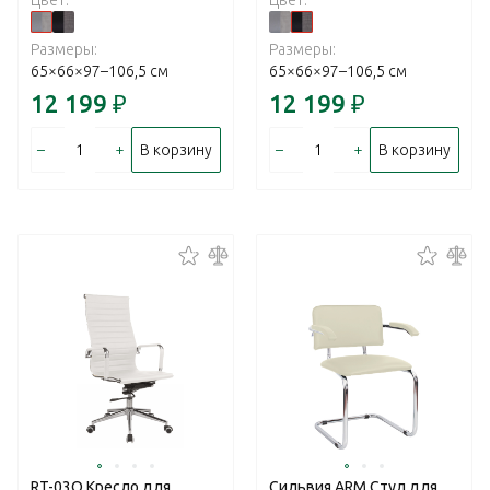
Размеры:
Размеры:
65×66×97–106,5 см
65×66×97–106,5 см
12 199
₽
12 199
₽
–
+
–
+
В корзину
В корзину
RT-03Q Кресло для
Сильвия ARM Стул для