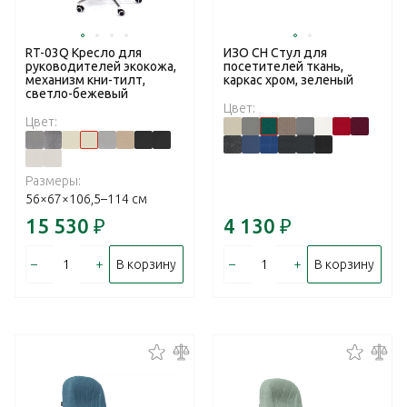
RT-03Q Кресло для
ИЗО CH Стул для
руководителей экокожа,
посетителей ткань,
механизм кни-тилт,
каркас хром, зеленый
светло-бежевый
Цвет:
Цвет:
Размеры:
56×67×106,5–114 см
15 530
₽
4 130
₽
–
+
–
+
В корзину
В корзину