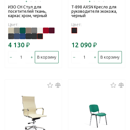
ИЗО CH Стул для
T-898 AXSN Кресло для
посетителей ткань,
руководителя экокожа,
каркас хром, черный
черный
Цвет:
Цвет:
4 130
₽
12 090
₽
–
+
–
+
В корзину
В корзину