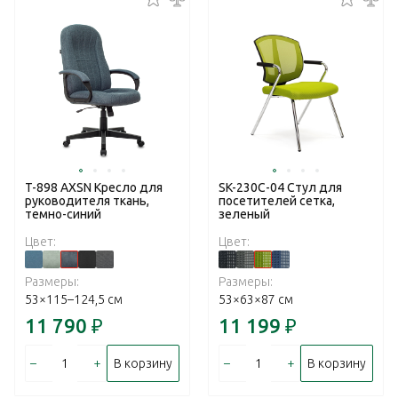
T-898 AXSN Кресло для
SK-230C-04 Стул для
руководителя ткань,
посетителей сетка,
темно-синий
зеленый
Цвет:
Цвет:
Размеры:
Размеры:
53×115–124,5 см
53×63×87 см
11 790
₽
11 199
₽
–
+
–
+
В корзину
В корзину