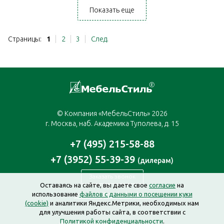
Показать еще
Страницы:
1
2
3
След.
© Компания «МебельСтиль» 2026
г. Москва, наб. Академика Туполева, д. 15
+7 (495) 215-58-88
+7 (3952) 55-39-39
(дилерам)
Заказать звонок
Оставаясь на сайте, вы даете свое
согласие
на
использование
файлов с данными о посещении куки
moscow@mebelstyle.ru
(cookie)
и аналитики Яндекс.Метрики, необходимых нам
для улучшения работы сайта, в соответствии с
Политикой конфиденциальности
.