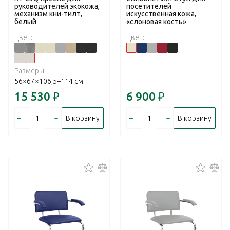
руководителей экокожа,
посетителей
механизм кни-тилт,
искусственная кожа,
белый
«слоновая кость»
Цвет:
Цвет:
Размеры:
56×67×106,5–114 см
15 530
₽
6 900
₽
–
+
–
+
В корзину
В корзину