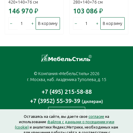
420×140×76 см
280×140×76 см
146 970
₽
103 086
₽
–
+
–
+
В корзину
В корзину
© Компания «МебельСтиль» 2026
г. Москва, наб. Академика Туполева, д. 15
+7 (495) 215-58-88
+7 (3952) 55-39-39
(дилерам)
Заказать звонок
Оставаясь на сайте, вы даете свое
согласие
на
использование
файлов с данными о посещении куки
moscow@mebelstyle.ru
(cookie)
и аналитики Яндекс.Метрики, необходимых нам
для улучшения работы сайта, в соответствии с