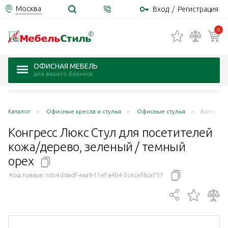
Москва
Вход
/
Регистрация
0
ОФИСНАЯ МЕБЕЛЬ
для вашего бизнеса
Каталог
Офисные кресла и стулья
Офисные стулья
Конгресс
Конгресс Люкс Стул для посетителей
кожа/дерево, зеленый / темный
орех
Код товара:
ndc4ddadf-eaa9-11ef-a4b4-3cecef8ca757