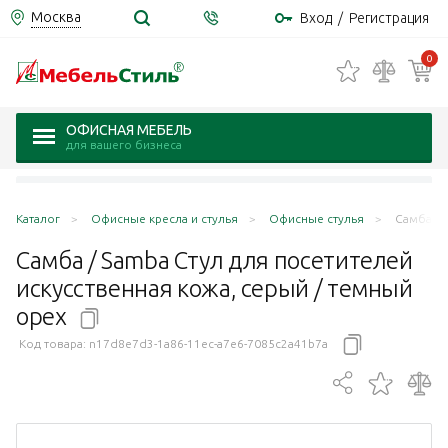
Москва
Вход
/
Регистрация
0
ОФИСНАЯ МЕБЕЛЬ
для вашего бизнеса
Каталог
Офисные кресла и стулья
Офисные стулья
Самба / 
Самба / Samba Стул для посетителей
искусственная кожа, серый / темный
орех
Код товара:
n17d8e7d3-1a86-11ec-a7e6-7085c2a41b7a