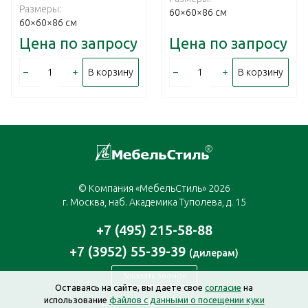
Размеры:
60×60×86 см
60×60×86 см
Цена по запросу
Цена по запросу
–
+
–
+
В корзину
В корзину
© Компания «МебельСтиль» 2026
г. Москва, наб. Академика Туполева, д. 15
+7 (495) 215-58-88
+7 (3952) 55-39-39
(дилерам)
Заказать звонок
Оставаясь на сайте, вы даете свое
согласие
на
использование
файлов с данными о посещении куки
moscow@mebelstyle.ru