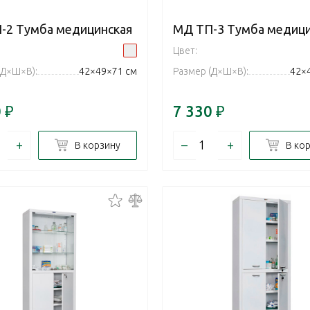
-2 Тумба медицинская
МД ТП-3 Тумба медици
Цвет:
(Д×Ш×В):
42×49×71 см
Размер (Д×Ш×В):
42×
0
₽
7 330
₽
+
–
+
В корзину
В ко