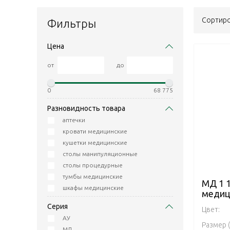
Сортиро
Фильтры
Цена
от
до
0
68 775
Разновидность товара
аптечки
кровати медицинские
кушетки медицинские
столы манипуляционные
столы процедурные
тумбы медицинские
МД 1 
шкафы медицинские
медиц
Серия
Цвет:
АУ
Размер 
МД