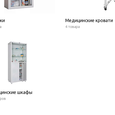
ки
Медицинские кровати
а
4 товара
цинские шкафы
аров