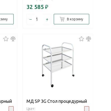
32 585
₽
–
+
рзину
В корзину
урный
МД SP 3G Стол процедурный
Цвет: