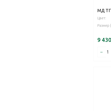
МД ТП
Цвет:
Размер 
9 43
–