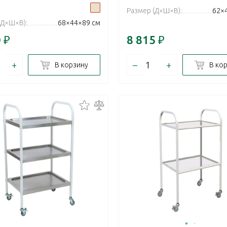
Размер (Д×Ш×В):
62×
(Д×Ш×В):
68×44×89 см
0
₽
8 815
₽
+
–
+
В корзину
В ко