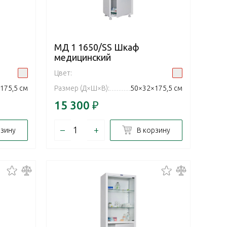
МД 1 1650/SS Шкаф
медицинский
Цвет:
175,5 см
Размер (Д×Ш×В):
50×32×175,5 см
15 300
₽
–
+
рзину
В корзину