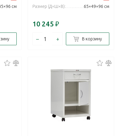
45×96 см
Размер (Д×Ш×В):
65×49×96 см
10 245
₽
–
+
рзину
В корзину