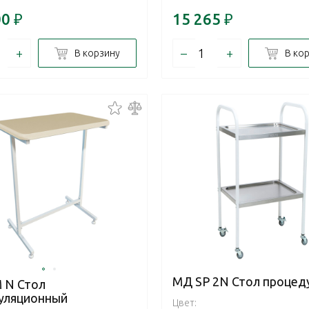
00
₽
15 265
₽
+
–
+
В корзину
В ко
МД SP 2N Стол процед
 N Стол
уляционный
Цвет: