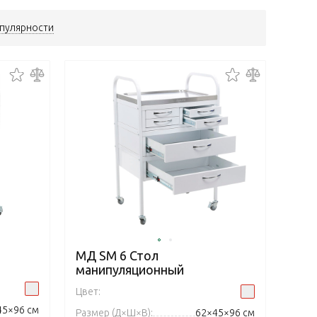
пулярности
МД SM 6 Стол
манипуляционный
Цвет:
45×96 см
Размер (Д×Ш×В):
62×45×96 см