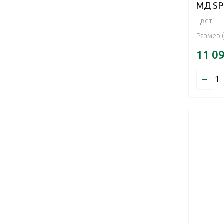
МД SP
Цвет:
Размер 
11 0
–