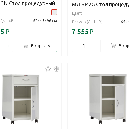
 3N Стол процедурный
МД SP 2G Стол процед
Цвет:
(Д×Ш×В):
62×45×96 см
Размер (Д×Ш×В):
65×
95
₽
7 555
₽
+
–
+
В корзину
В ко