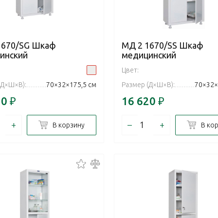
1670/SG Шкаф
МД 2 1670/SS Шкаф
инский
медицинский
Цвет:
(Д×Ш×В):
70×32×175,5 см
Размер (Д×Ш×В):
70×32×
20
₽
16 620
₽
+
–
+
В корзину
В ко