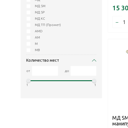
МД SM
15 3
МД SP
МД КС
–
МД ТП (Промет)
AMD
АМ
M
МВ
Количество мест
от
до
1
1
МД SM
манип