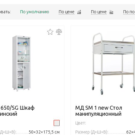
вать:
По умолчанию
По цене
По цене
По по
1650/SG Шкаф
МД SM 1 new Стол
инский
манипуляционный
Цвет:
(Д×Ш×В):
50×32×175,5 см
Размер (Д×Ш×В):
62×