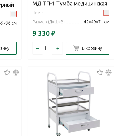
МД ТП-1 Тумба медицинская
урный
Цвет:
Размер (Д×Ш×В):
42×49×71 см
49×96 см
9 330
₽
–
+
рзину
В корзину