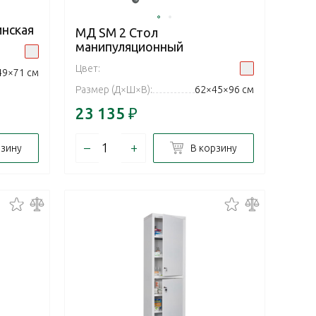
нская
МД SM 2 Стол
манипуляционный
Цвет:
49×71 см
Размер (Д×Ш×В):
62×45×96 см
23 135
₽
–
+
рзину
В корзину