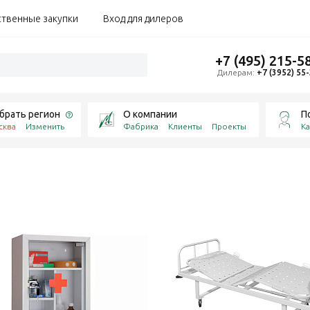
ственные закупки
Вход для дилеров
+7 (495) 215-5
Дилерам:
+7 (3952) 55
брать регион
О компании
П
сква
Изменить
Фабрика
Клиенты
Проекты
Ка