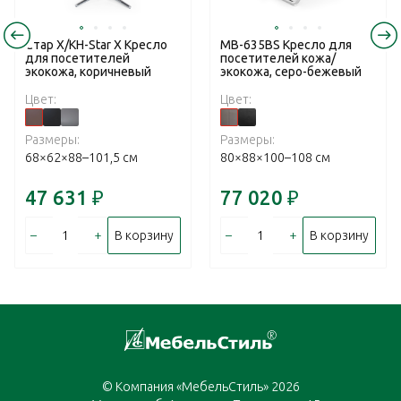
Стар Х/KH-Star X Кресло
MB-635BS Кресло для
для посетителей
посетителей кожа/
экокожа, коричневый
экокожа, серо-бежевый
Цвет:
Цвет:
Размеры:
Размеры:
68×62×88–101,5 см
80×88×100–108 см
47 631
₽
77 020
₽
–
+
–
+
В корзину
В корзину
© Компания «МебельСтиль» 2026