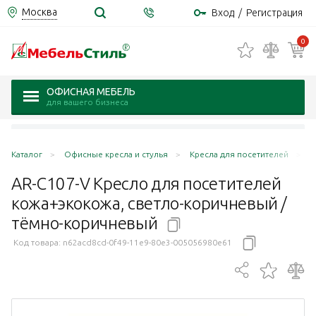
Москва
Вход
/
Регистрация
0
ОФИСНАЯ МЕБЕЛЬ
для вашего бизнеса
Каталог
Офисные кресла и стулья
Кресла для посетителей
A
AR-C107-V Кресло для посетителей
кожа+экокожа, светло-коричневый /
тёмно-коричневый
Код товара:
n62acd8cd-0f49-11e9-80e3-005056980e61