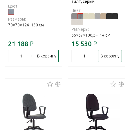
тилт, серый
Цвет:
Цвет:
Размеры:
70×70×124–130 см
Размеры:
56×67×106,5–114 см
21 188
₽
15 530
₽
–
+
–
+
В корзину
В корзину