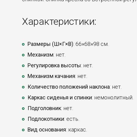
Характеристики:
Размеры (Ш×Г×В)
: 66×68×98 см.
Механизм
: нет.
Регулировка высоты
: нет.
Механизм качания
: нет.
Количество положений наклона
: нет.
Каркас сиденья и спинки
: немонолитный.
Подголовник
: нет.
Подлокотники
: есть.
Вид основания
: каркас.