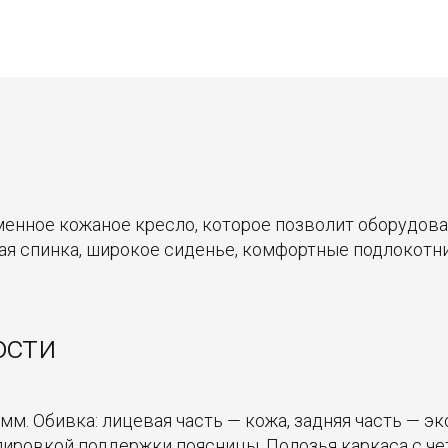
менное кожаное кресло, которое позволит оборудова
ая спинка, широкое сиденье, комфортные подлокотни
ости
 мм. Обивка: лицевая часть — кожа, задняя часть — 
улировкой поддержки поясницы. Полозья каркаса с ч