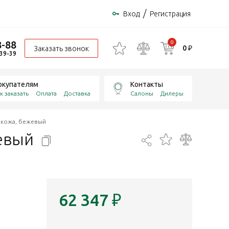
/
Вход
Регистрация
8-88
0
0 ₽
Заказать звонок
-39-39
окупателям
Контакты
к заказать
Оплата
Доставка
Салоны
Дилеры
окожа, бежевый
евый
62 347
₽