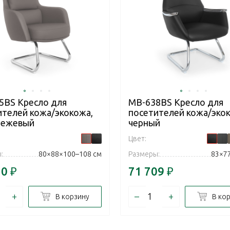
5BS Кресло для
MB-638BS Кресло для
ителей кожа/экокожа,
посетителей кожа/эко
бежевый
черный
Цвет:
:
80×88×100–108 см
Размеры:
83×7
20
₽
71 709
₽
+
–
+
В корзину
В ко