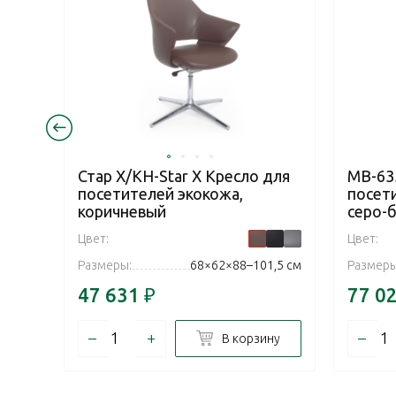
Стар Х/KH-Star X Кресло для
MB-63
посетителей экокожа,
посет
коричневый
серо-
Цвет:
Цвет:
Размеры:
68×62×88–101,5 см
Размеры
47 631
₽
77 0
–
+
–
В корзину