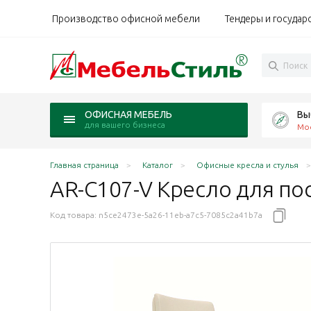
Производство офисной мебели
Тендеры и государ
Вы
ОФИСНАЯ МЕБЕЛЬ
для вашего бизнеса
Мо
Главная страница
Каталог
Офисные кресла и стулья
AR-C107-V Кресло для п
Код товара:
n5ce2473e-5a26-11eb-a7c5-7085c2a41b7a
обивка бежевый PW8621/K61-6
ром обивка светло-коричневый/тёмно-коричневый P
я хром обивка чёрный PW8616/K61-5