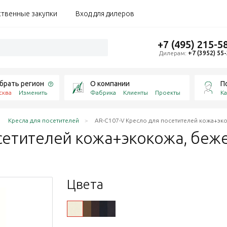
ственные закупки
Вход для дилеров
+7 (495) 215-5
Дилерам:
+7 (3952) 55
брать регион
О компании
П
сква
Изменить
Фабрика
Клиенты
Проекты
Ка
Кресла для посетителей
AR-C107-V Кресло для посетителей кожа+эк
осетителей кожа+экокожа,
беж
Цвета
W8615/K61-4