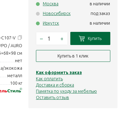
Москва
в наличии
Новосибирск
под заказ
Иркутск
в наличии
–
+
-C107-V
Купить
УРО / AURO
6×68×98 см
Купить в 1 клик
нет
а/экокожа
Как оформить заказ
металл
Как оплатить
100 кг
Доставка и сборка
Памятка по уходу за мебелью
Оставить отзыв