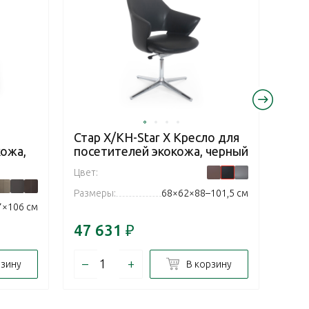
Стар Х/KH-Star X Кресло для
Стар
кожа,
посетителей экокожа, черный
пос
сер
Цвет:
Цвет:
Размеры:
68×62×88–101,5 см
7×106 см
Разм
47 631
₽
47 
–
+
–
рзину
В корзину