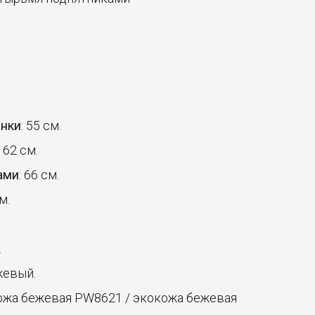
инки
: 55 см.
: 62 см.
ами
: 66 см.
м.
.
жевый.
кожа бежевая PW8621 / экокожа бежевая