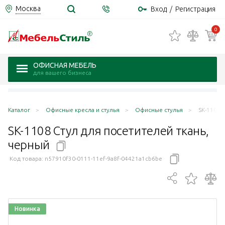
Москва
Вход
/
Регистрация
0
ОФИСНАЯ МЕБЕЛЬ
для вашего бизнеса
Каталог
Офисные кресла и стулья
Офисные стулья
SK-1108 
SK-1108 Стул для посетителей ткань,
черный
Код товара:
n57910f30-0111-11ef-9a8f-04421a1cb6be
Новинка