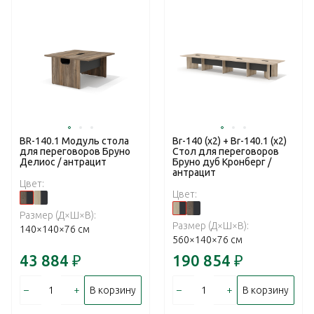
BR-140.1 Модуль стола
Br-140 (x2) + Br-140.1 (x2)
для переговоров Бруно
Стол для переговоров
Делиос / антрацит
Бруно дуб Кронберг /
антрацит
Цвет:
Цвет:
Размер (Д×Ш×В):
Размер (Д×Ш×В):
140×140×76 см
560×140×76 см
43 884
₽
190 854
₽
–
+
–
+
В корзину
В корзину