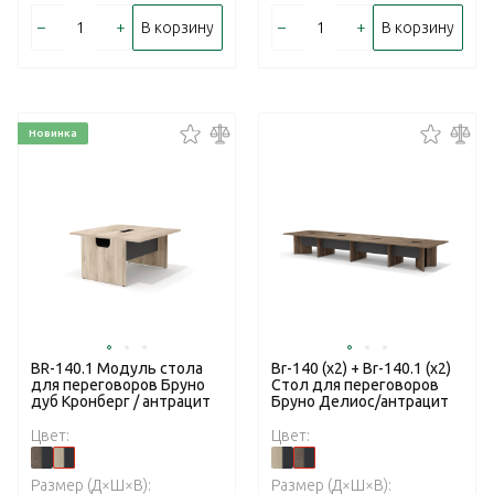
–
+
–
+
В корзину
В корзину
Новинка
BR-140.1 Модуль стола
Br-140 (x2) + Br-140.1 (x2)
для переговоров Бруно
Стол для переговоров
дуб Кронберг / антрацит
Бруно Делиос/антрацит
Цвет:
Цвет:
Размер (Д×Ш×В):
Размер (Д×Ш×В):