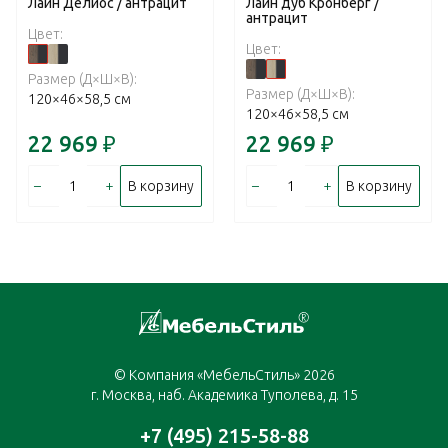
Лайн Делиос / антрацит
Лайн дуб Кронберг /
антрацит
Цвет:
Цвет:
Размер (Д×Ш×В):
Размер (Д×Ш×В):
120×46×58,5 см
120×46×58,5 см
22 969
₽
22 969
₽
–
+
–
+
В корзину
В корзину
© Компания «МебельСтиль» 2026
г. Москва, наб. Академика Туполева, д. 15
+7 (495) 215-58-88