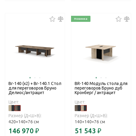
Новинка
Br-140 (x2) + Br-140.1 Стол
BR-140 Модуль стола для
для переговоров Бруно
переговоров Бруно дуб
Делиос/антрацит
Кронберг / антрацит
Цвет:
Цвет:
Размер (Д×Ш×В):
Размер (Д×Ш×В):
420×140×76 см
140×140×76 см
146 970
₽
51 543
₽