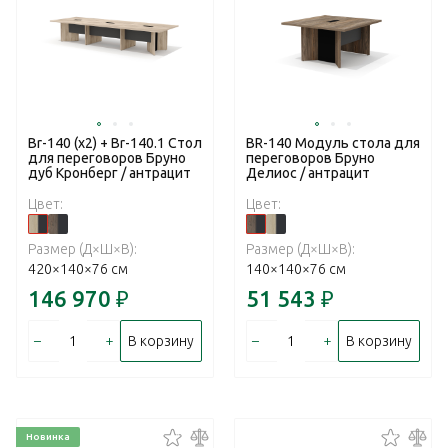
Br-140 (x2) + Br-140.1 Стол
BR-140 Модуль стола для
для переговоров Бруно
переговоров Бруно
дуб Кронберг / антрацит
Делиос / антрацит
Цвет:
Цвет:
Размер (Д×Ш×В):
Размер (Д×Ш×В):
420×140×76 см
140×140×76 см
146 970
₽
51 543
₽
–
+
–
+
В корзину
В корзину
Новинка