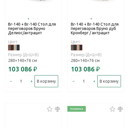
Br-140 + Br-140 Стол для
Br-140 + Br-140 Стол для
переговоров Бруно
переговоров Бруно дуб
Делиос/антрацит
Кронберг / антрацит
Цвет:
Цвет:
Размер (Д×Ш×В):
Размер (Д×Ш×В):
280×140×76 см
280×140×76 см
103 086
₽
103 086
₽
–
+
–
+
В корзину
В корзину
Новинка