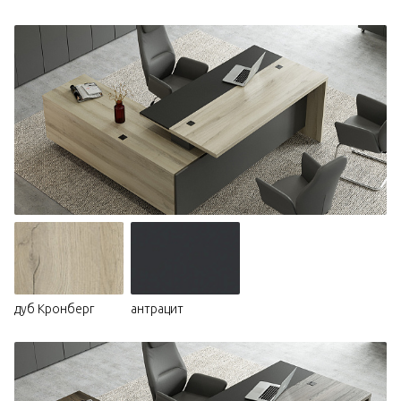
дуб Кронберг
антрацит