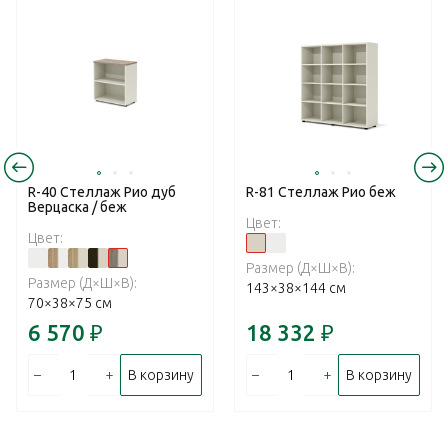
R-40 Стеллаж Рио дуб
R-81 Стеллаж Рио беж
Верцаска / беж
Цвет:
Цвет:
Размер (Д×Ш×В):
Размер (Д×Ш×В):
143×38×144 см
70×38×75 см
6 570
₽
18 332
₽
–
+
–
+
В корзину
В корзину