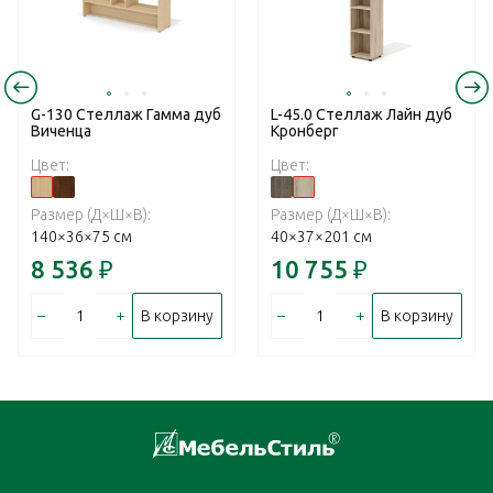
G-130 Стеллаж Гамма дуб
L-45.0 Стеллаж Лайн дуб
Виченца
Кронберг
Цвет:
Цвет:
Размер (Д×Ш×В):
Размер (Д×Ш×В):
140×36×75 см
40×37×201 см
8 536
₽
10 755
₽
–
+
–
+
В корзину
В корзину