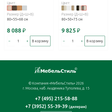
Цвет:
Цвет:
Размер (Д×Ш×В):
Размер (Д×Ш×В):
80×55×68 см
80×50×75 см
8 088
₽
9 825
₽
–
+
–
+
В корзину
В корзину
© Компания «МебельСтиль» 2026
г. Москва, наб. Академика Туполева, д. 15
+7 (495) 215-58-88
+7 (3952) 55-39-39
(дилерам)