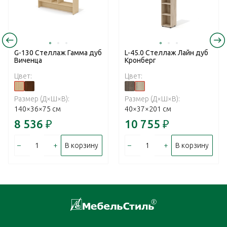
G-130 Стеллаж Гамма дуб
L-45.0 Стеллаж Лайн дуб
Виченца
Кронберг
Цвет:
Цвет:
Размер (Д×Ш×В):
Размер (Д×Ш×В):
140×36×75 см
40×37×201 см
8 536
₽
10 755
₽
–
+
–
+
В корзину
В корзину