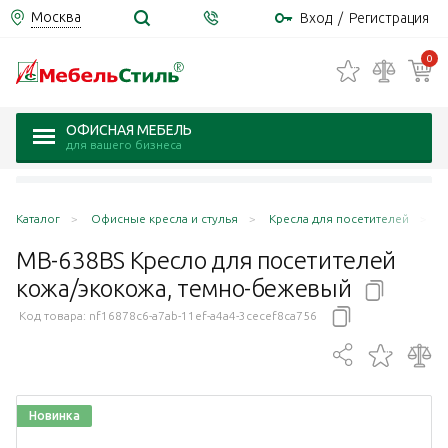
Москва
Вход
/
Регистрация
0
ОФИСНАЯ МЕБЕЛЬ
для вашего бизнеса
Каталог
Офисные кресла и стулья
Кресла для посетителей
M
MB-638BS Кресло для посетителей
кожа/экокожа,
темно-бежевый
Код товара:
nf16878c6-a7ab-11ef-a4a4-3cecef8ca756
Новинка