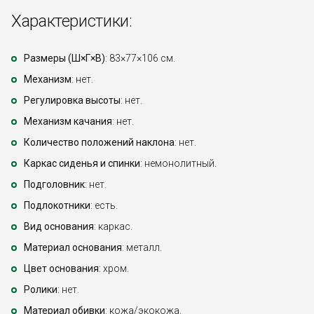
Характеристики:
Размеры (Ш×Г×В)
: 83×77×106 см.
Механизм
: нет.
Регулировка высоты
: нет.
Механизм качания
: нет.
Количество положений наклона
: нет.
Каркас сиденья и спинки
: немонолитный.
Подголовник
: нет.
Подлокотники
: есть.
Вид основания
: каркас.
Материал основания
: металл.
Цвет основания
: хром.
Ролики
: нет.
Материал обивки
: кожа/экокожа.