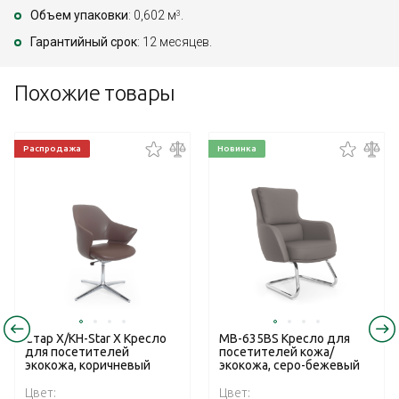
Объем упаковки
: 0,602 м
.
3
Гарантийный срок
: 12 месяцев.
Похожие товары
Распродажа
Новинка
Стар Х/KH-Star X Кресло
MB-635BS Кресло для
для посетителей
посетителей кожа/
экокожа, коричневый
экокожа, серо-бежевый
Цвет:
Цвет: