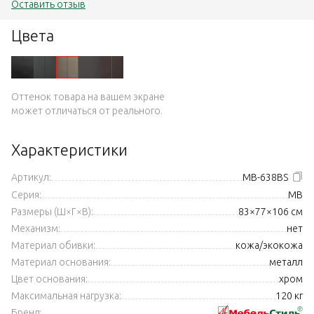
Оставить отзыв
Цвета
Оттенок товара на вашем экране
может отличаться от реального.
Характеристики
Артикул:
MB-638BS
Серия:
MB
Размеры (Ш×Г×В):
83×77×106 см
Механизм:
нет
Материал обивки:
кожа/экокожа
Материал основания:
металл
Цвет основания:
хром
Максимальная нагрузка:
120 кг
Бренд: