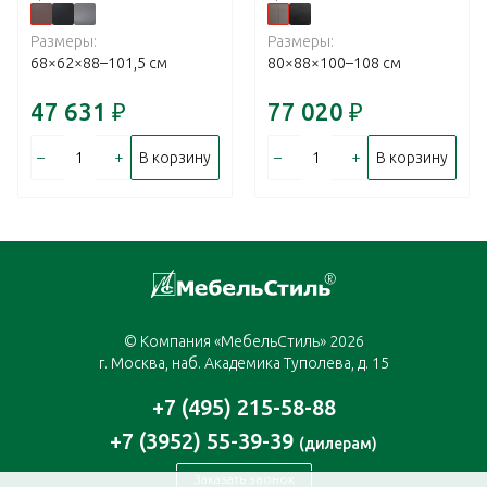
Размеры:
Размеры:
68×62×88–101,5 см
80×88×100–108 см
47 631
₽
77 020
₽
–
+
–
+
В корзину
В корзину
© Компания «МебельСтиль» 2026
г. Москва, наб. Академика Туполева, д. 15
+7 (495) 215-58-88
+7 (3952) 55-39-39
(дилерам)
Заказать звонок