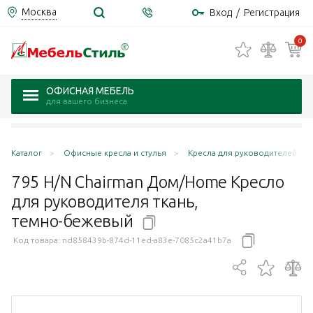
Москва
Вход
/
Регистрация
0
ОФИСНАЯ МЕБЕЛЬ
для вашего бизнеса
Каталог
Офисные кресла и стулья
Кресла для руководителей
795 Н/N Chairman Дом/Home Кресло
для руководителя ткань,
темно-бежевый
Код товара:
nd858439b-874d-11ed-a83e-7085c2a41b7a