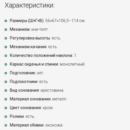
Характеристики:
Размеры (Ш×Г×В)
: 56×67×106,5–114 см.
Механизм
: кни-тилт.
Регулировка высоты
: есть.
Механизм качания
: есть.
Количество положений наклона
: 1.
Каркас сиденья и спинки
: монолитный.
Подголовник
: нет.
Подлокотники
: есть.
Вид основания
: крестовина.
Материал основания
: металл.
Цвет основания
: хром.
Ролики
: есть.
Материал обивки
: экокожа.