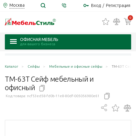
Москва
Вход
/
Регистрация
0
ОФИСНАЯ МЕБЕЛЬ
для вашего бизнеса
Каталог
Сейфы
Мебельные и офисные сейфы
TM-63Т Сейф
TM-63Т Сейф мебельный и
офисный
Код товара:
ncf53ed58-fd0b-11e8-80df-005056980e61