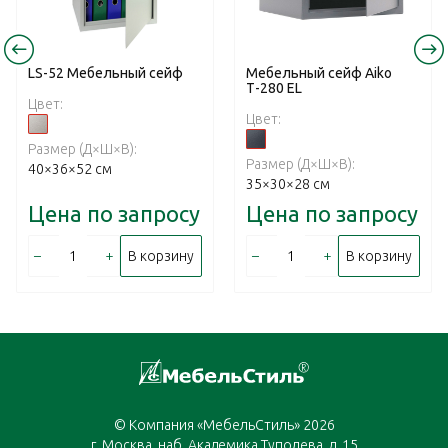
LS-52 Mебельный cейф
Мебельный сейф Aiko
Т-280 EL
Цвет:
Цвет:
Размер (Д×Ш×В):
Размер (Д×Ш×В):
40×36×52 см
35×30×28 см
Цена по запросу
Цена по запросу
–
+
–
+
В корзину
В корзину
© Компания «МебельСтиль» 2026
г. Москва, наб. Академика Туполева, д. 15