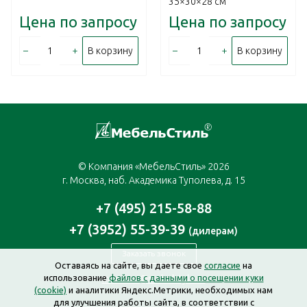
35×30×28 см
Цена по запросу
Цена по запросу
–
+
–
+
В корзину
В корзину
© Компания «МебельСтиль» 2026
г. Москва, наб. Академика Туполева, д. 15
+7 (495) 215-58-88
+7 (3952) 55-39-39
(дилерам)
Заказать звонок
Оставаясь на сайте, вы даете свое
согласие
на
использование
файлов с данными о посещении куки
moscow@mebelstyle.ru
(cookie)
и аналитики Яндекс.Метрики, необходимых нам
для улучшения работы сайта, в соответствии с