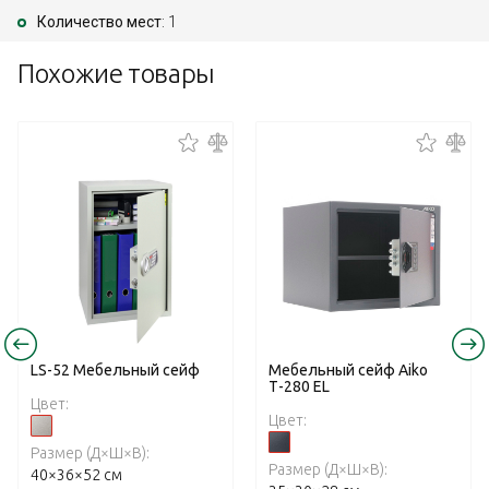
Количество мест
: 1
Похожие товары
LS-52 Mебельный cейф
Мебельный сейф Aiko
Т-280 EL
Цвет:
Цвет:
Размер (Д×Ш×В):
Размер (Д×Ш×В):
40×36×52 см