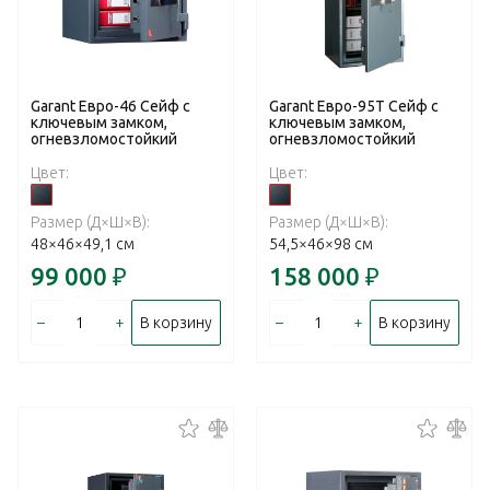
Garant Евро-46 Сейф с
Garant Евро-95Т Сейф с
ключевым замком,
ключевым замком,
огневзломостойкий
огневзломостойкий
Цвет:
Цвет:
Размер (Д×Ш×В):
Размер (Д×Ш×В):
48×46×49,1 см
54,5×46×98 см
99 000
₽
158 000
₽
–
+
–
+
В корзину
В корзину