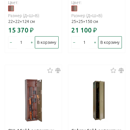
Цвет:
Цвет:
Размер (Д×Ш×В):
Размер (Д×Ш×В):
22×22×124 см
25×25×150 см
15 370
₽
21 100
₽
–
+
–
+
В корзину
В корзину