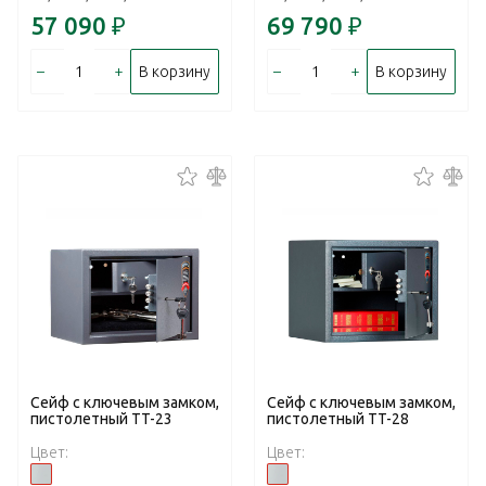
57 090
₽
69 790
₽
–
+
–
+
В корзину
В корзину
Сейф с ключевым замком,
Сейф с ключевым замком,
пистолетный TT-23
пистолетный TT-28
Цвет:
Цвет: