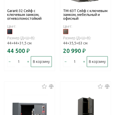
Garant-32 Сейф с
TM-63Т Сейф с ключевым
ключевым замком,
замком, мебельный и
огневзломостойкий
офисный
Цвет:
Цвет:
Размер (Д×Ш×В):
Размер (Д×Ш×В):
44×44×31,5 см
44×35,5×63 см
44 500
₽
20 990
₽
–
+
–
+
В корзину
В корзину