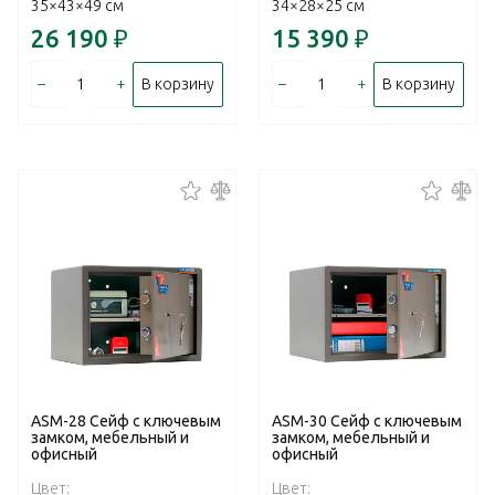
35×43×49 см
34×28×25 см
26 190
₽
15 390
₽
–
+
–
+
В корзину
В корзину
ASM-28 Сейф с ключевым
ASM-30 Сейф с ключевым
замком, мебельный и
замком, мебельный и
офисный
офисный
Цвет:
Цвет: