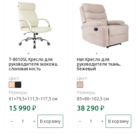
T-8010SL Кресло для
Han Кресло для
руководителя экокожа,
руководителя ткань,
слоновая кость
бежевый
Цвет:
Цвет:
Размеры:
Размеры:
61×79,5×111,5–117,5 см
85×80–102,5 см
15 990
₽
38 290
₽
–
+
–
+
В корзину
В корзину