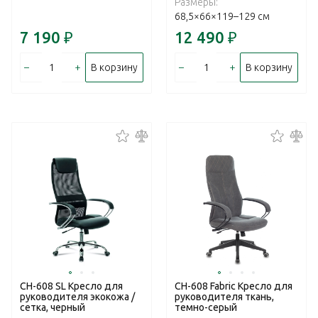
Размеры:
68,5×66×119–129 см
7 190
₽
12 490
₽
–
+
–
+
В корзину
В корзину
CH-608 SL Кресло для
CH-608 Fabric Кресло для
руководителя экокожа /
руководителя ткань,
сетка, черный
темно-серый