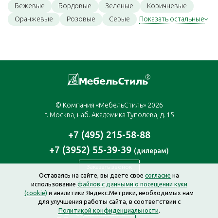
Бежевые
Бордовые
Зеленые
Коричневые
Оранжевые
Розовые
Серые
Показать остальные
© Компания «МебельСтиль» 2026
г. Москва, наб. Академика Туполева, д. 15
+7 (495) 215-58-88
+7 (3952) 55-39-39
(дилерам)
Заказать звонок
Оставаясь на сайте, вы даете свое
согласие
на
использование
файлов с данными о посещении куки
moscow@mebelstyle.ru
(cookie)
и аналитики Яндекс.Метрики, необходимых нам
для улучшения работы сайта, в соответствии с
Политикой конфиденциальности
.
Создание сайта —