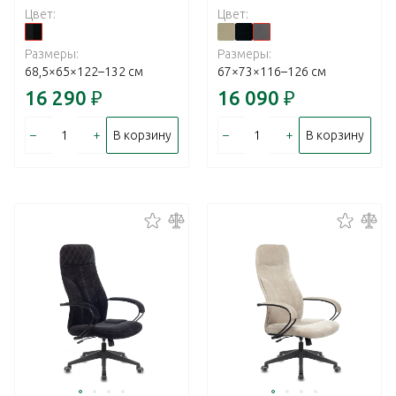
Цвет:
Цвет:
Размеры:
Размеры:
68,5×65×122–132 см
67×73×116–126 см
16 290
₽
16 090
₽
–
+
–
+
В корзину
В корзину