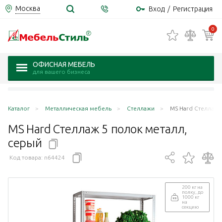
Москва
Вход
/
Регистрация
0
ОФИСНАЯ МЕБЕЛЬ
для вашего бизнеса
Каталог
Металлическая мебель
Стеллажи
MS Hard Стеллаж 
MS Hard Стеллаж 5 полок металл,
серый
Код товара:
n64424
200 кг на
полку, до
1000 кг
на
секцию