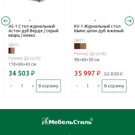
AS-1 Стол журнальный
KV-1 Журнальный стол
Астон дуб Верде / серый
Квинс шпон дуб жженый
кварц / мокко
Цвет:
Цвет:
Размер (Д×Ш×В):
Размер (Д×Ш×В):
90×60×50 см
110×60×43 см
34 503
₽
35 997
₽
52 839
₽
–
+
–
+
В корзину
В корзину