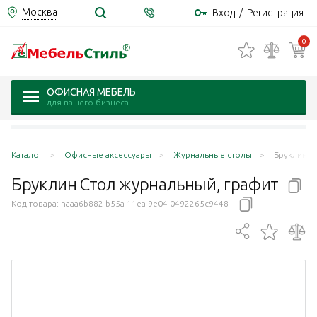
Москва
Вход
/
Регистрация
0
ОФИСНАЯ МЕБЕЛЬ
для вашего бизнеса
Каталог
Офисные аксессуары
Журнальные столы
Бруклин С
Бруклин Стол журнальный,
графит
Код товара:
naaa6b882-b55a-11ea-9e04-0492265c9448