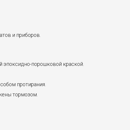
тов и приборов.
ой эпоксидно-порошковой краской.
особом протирания.
бжены тормозом.