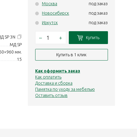
Москва
под заказ
Новосибирск
под заказ
Иркутск
под заказ
–
+
Д SP 3N
Купить
МД SP
50×960 мм.
Купить в 1 клик
15
Как оформить заказ
Как оплатить
Доставка и сборка
Памятка по уходу за мебелью
Оставить отзыв