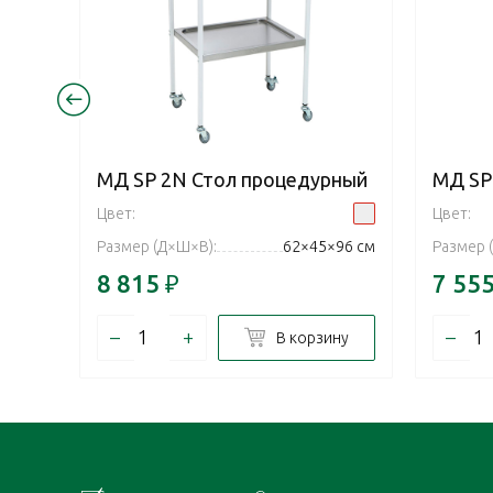
МД SP 2N Стол процедурный
МД SP
Цвет:
Цвет:
Размер (Д×Ш×В):
62×45×96 см
Размер 
8 815
₽
7 55
–
+
–
В корзину