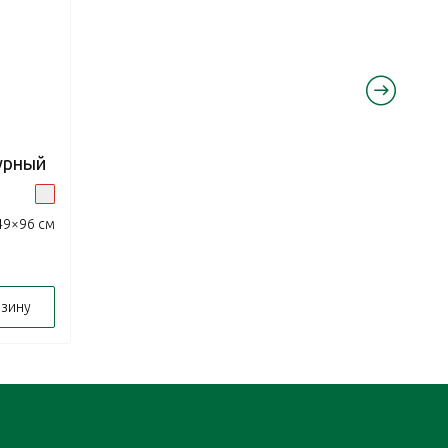
урный
49×96 см
рзину