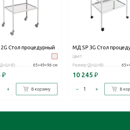
 2G Стол процедурный
МД SP 3G Стол процед
Цвет:
(Д×Ш×В):
65×49×96 см
Размер (Д×Ш×В):
65×
5
₽
10 245
₽
+
–
+
В корзину
В ко