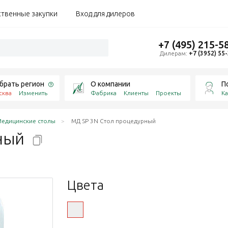
ственные закупки
Вход для дилеров
+7 (495) 215-5
Дилерам:
+7 (3952) 55
брать регион
О компании
П
сква
Изменить
Фабрика
Клиенты
Проекты
Ка
едицинские столы
МД SP 3N Стол процедурный
ный
Цвета