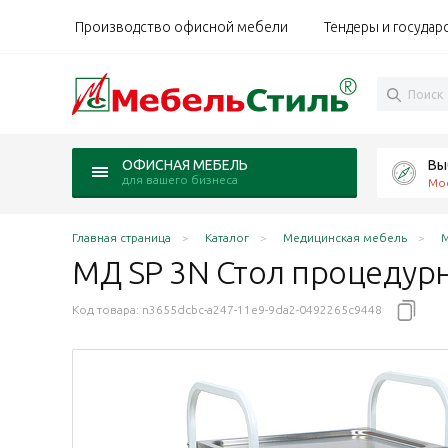
Производство офисной мебели
Тендеры и государ
Вы
ОФИСНАЯ МЕБЕЛЬ
для вашего бизнеса
Мо
Главная страница
Каталог
Медицинская мебель
М
МД SP 3N Стол
процедур
Код товара:
n3655dcbc-a247-11e9-9da2-0492265c9448