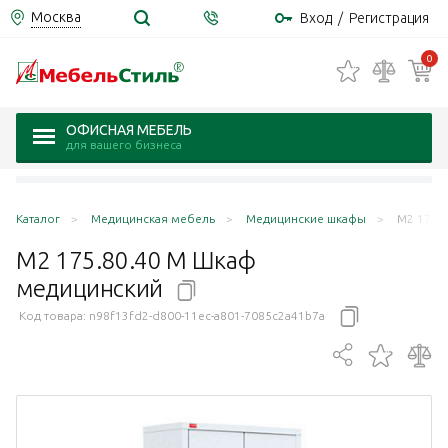
Москва
Вход
/
Регистрация
0
ОФИСНАЯ МЕБЕЛЬ
для вашего бизнеса
Каталог
Медицинская мебель
Медицинские шкафы
М2 175.
М2 175.80.40 М Шкаф
медицинский
Код товара:
n98f13fd2-d800-11ec-a801-7085c2a41b7a