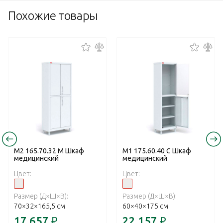
Похожие товары
М2 165.70.32 М Шкаф
М1 175.60.40 С Шкаф
медицинский
медицинский
Цвет:
Цвет:
Размер (Д×Ш×В):
Размер (Д×Ш×В):
70×32×165,5 см
60×40×175 см
17 657
₽
22 157
₽