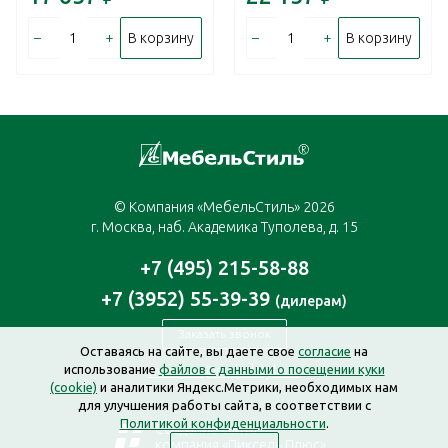
–
+
–
+
В корзину
В корзину
© Компания «МебельСтиль» 2026
г. Москва, наб. Академика Туполева, д. 15
+7 (495) 215-58-88
+7 (3952) 55-39-39
(дилерам)
Заказать звонок
Оставаясь на сайте, вы даете свое
согласие
на
использование
файлов с данными о посещении куки
moscow@mebelstyle.ru
(cookie)
и аналитики Яндекс.Метрики, необходимых нам
для улучшения работы сайта, в соответствии с
Политикой конфиденциальности
.
Создание сайта —
компания «Пиксель Плюс»