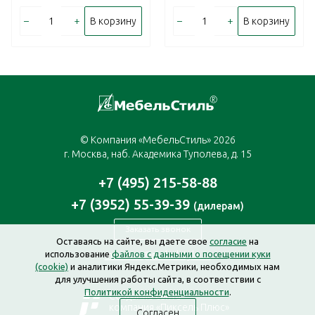
–
+
–
+
В корзину
В корзину
© Компания «МебельСтиль» 2026
г. Москва, наб. Академика Туполева, д. 15
+7 (495) 215-58-88
+7 (3952) 55-39-39
(дилерам)
Заказать звонок
Оставаясь на сайте, вы даете свое
согласие
на
использование
файлов с данными о посещении куки
moscow@mebelstyle.ru
(cookie)
и аналитики Яндекс.Метрики, необходимых нам
для улучшения работы сайта, в соответствии с
Политикой конфиденциальности
.
Создание сайта —
компания «Пиксель Плюс»
Согласен