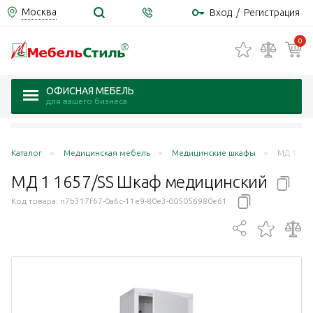
Москва
Вход
/
Регистрация
0
ОФИСНАЯ МЕБЕЛЬ
для вашего бизнеса
Каталог
Медицинская мебель
Медицинские шкафы
МД 1 16
МД 1 1657/SS Шкаф
медицинский
Код товара:
n7b317f67-0a6c-11e9-80e3-005056980e61