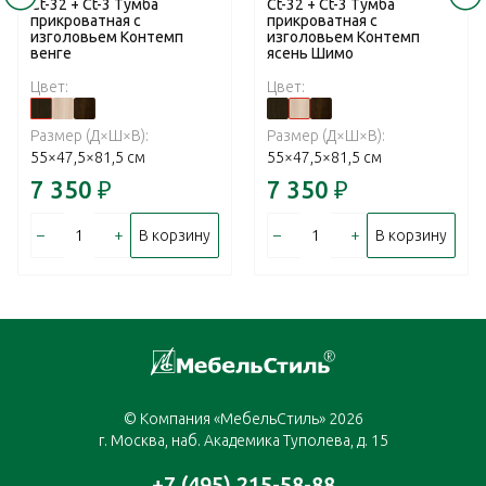
Ct-32 + Ct-3 Тумба
Ct-32 + Ct-3 Тумба
прикроватная с
прикроватная с
изголовьем Контемп
изголовьем Контемп
венге
ясень Шимо
Цвет:
Цвет:
Размер (Д×Ш×В):
Размер (Д×Ш×В):
55×47,5×81,5 см
55×47,5×81,5 см
7 350
₽
7 350
₽
–
+
–
+
В корзину
В корзину
© Компания «МебельСтиль» 2026
г. Москва, наб. Академика Туполева, д. 15
+7 (495) 215-58-88