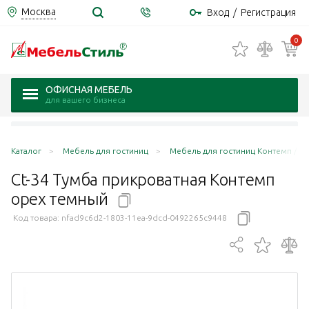
Москва
Вход
/
Регистрация
0
ОФИСНАЯ МЕБЕЛЬ
для вашего бизнеса
Каталог
Мебель для гостиниц
Мебель для гостиниц Контемп / C
Ct-34 Тумба прикроватная Контемп
орех
темный
Код товара:
nfad9c6d2-1803-11ea-9dcd-0492265c9448