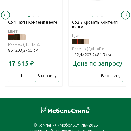
Ct-4 Тахта Контемп венге
Ct-2.2 Кровать Контемп
венге
Цвет:
Цвет:
Размер (Д×Ш×В):
Размер (Д×Ш×В):
86×203,2×65 см
162,4×203,2×81,5 см
17 615
₽
Цена по запросу
–
+
–
+
В корзину
В корзину
© Компания «МебельСтиль» 2026