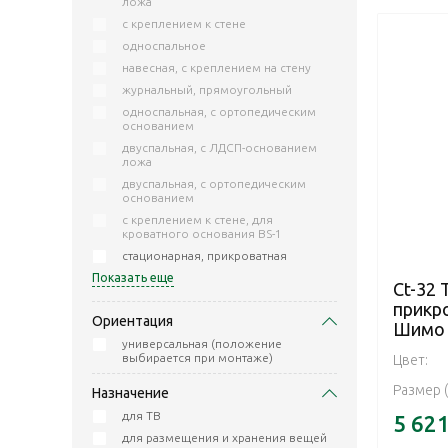
ложа
с креплением к стене
односпальное
навесная, с креплением на стену
журнальный, прямоугольный
односпальная, с ортопедическим
основанием
двуспальная, с ЛДСП-основанием
ложа
двуспальная, с ортопедическим
основанием
с креплением к стене, для
кроватного основания BS-1
стационарная, прикроватная
Показать еще
Ct-32 
прикр
Ориентация
Шимо
универсальная (положение
выбирается при монтаже)
Цвет:
Размер 
Назначение
для ТВ
5 62
для размещения и хранения вещей