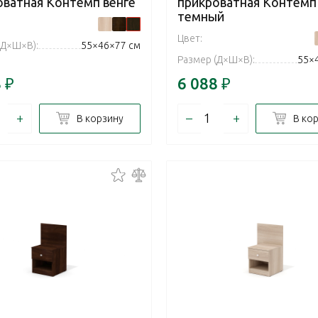
оватная Контемп венге
прикроватная Контемп
темный
Цвет:
(Д×Ш×В):
55×46×77 см
Размер (Д×Ш×В):
55×
8
₽
6 088
₽
+
–
+
В корзину
В ко