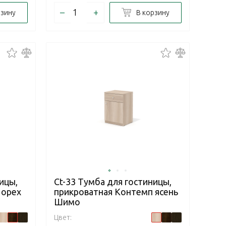
–
+
рзину
В корзину
ицы,
Ct-33 Тумба для гостиницы,
 орех
прикроватная Контемп ясень
Шимо
Цвет: