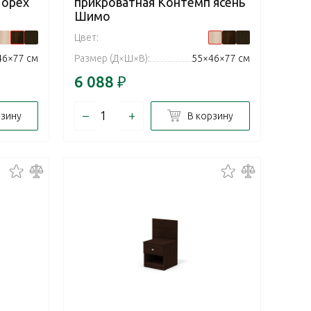
 орех
прикроватная Контемп ясень
Шимо
Цвет:
46×77 см
Размер (Д×Ш×В):
55×46×77 см
6 088
₽
–
+
рзину
В корзину