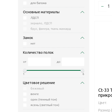
для багажа
–
Основные материалы
ЛДСП
зеркало, ЛДСП
брус, фанера, ткань жаккард
Замок
нет
Количество полок
от
до
1
6
Цветовое решение
бежевый
Ct-33 
венге
прикр
орех (темный тон)
Цвет:
ясень (светлый тон)
Размер 