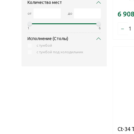
Количество мест
6 90
от
до
–
1
6
Исполнение (Столы)
с тумбой
с тумбой под холодильник
Ct-34 