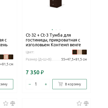
Ct-32 + Ct-3 Тумба для
я с
гостиницы, прикроватная с
сень
изголовьем Контемп венге
Цвет:
Размер (Д×Ш×В):
55×47,5×81,5 см
×81,5 см
7 350
₽
–
+
рзину
В корзину