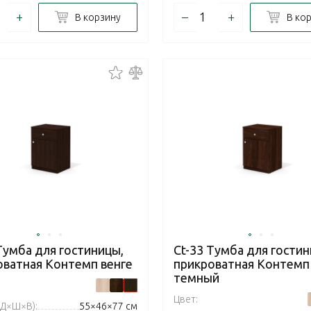
+
–
+
В корзину
В ко
Тумба для гостиницы,
Ct-33 Тумба для гостин
оватная Контемп венге
прикроватная Контемп
темный
Цвет:
(Д×Ш×В):
55×46×77 см