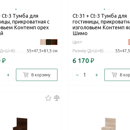
+ Ct-3 Тумба для
Ct-31 + Ct-3 Тумба для
ицы, прикроватная с
гостиницы, прикроватна
овьем Контемп орех
изголовьем Контемп я
й
Шимо
Цвет:
(Д×Ш×В):
55×47,5×81,5 см
Размер (Д×Ш×В):
55×47,5
0
₽
6 170
₽
+
–
+
В корзину
В ко