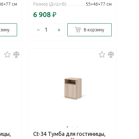
46×77 см
Размер (Д×Ш×В):
55×46×77 см
6 908
₽
–
+
рзину
В корзину
ицы,
Ct-34 Тумба для гостиницы,