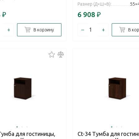
Размер (Д×Ш×В):
55×
8
₽
6 908
₽
+
–
+
В корзину
В ко
Тумба для гостиницы,
Ct-34 Тумба для гостин