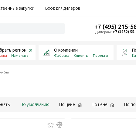
ственные закупки
Вход для дилеров
+7 (495) 215-5
Дилерам:
+7 (3952) 55
брать регион
О компании
П
сква
Изменить
Фабрика
Клиенты
Проекты
Ка
умбы
вать:
По умолчанию
По цене
По цене
По по