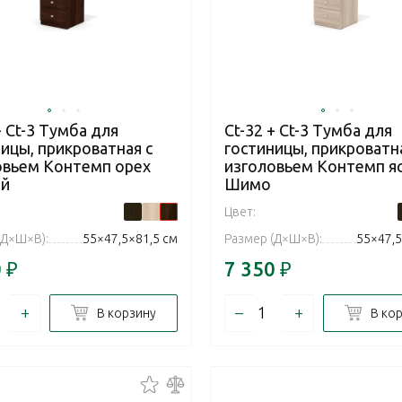
+ Ct-3 Тумба для
Ct-32 + Ct-3 Тумба для
ицы, прикроватная с
гостиницы, прикроватна
овьем Контемп орех
изголовьем Контемп я
й
Шимо
Цвет:
(Д×Ш×В):
55×47,5×81,5 см
Размер (Д×Ш×В):
55×47,5
0
₽
7 350
₽
+
–
+
В корзину
В ко