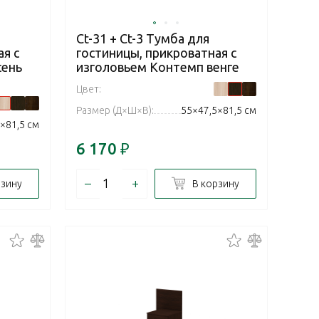
Ct-31 + Ct-3 Тумба для
я с
гостиницы, прикроватная с
сень
изголовьем Контемп венге
Цвет:
Размер (Д×Ш×В):
55×47,5×81,5 см
×81,5 см
6 170
₽
–
+
рзину
В корзину