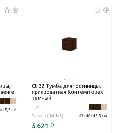
ицы,
Ct-32 Тумба для гостиницы,
 венге
прикроватная Контемп орех
темный
Цвет:
×45,5 см
Размер (Д×Ш×В):
43×46×45,5 см
5 621
₽