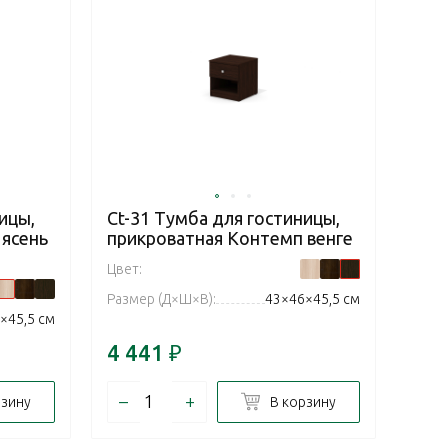
ицы,
Ct-31 Тумба для гостиницы,
 ясень
прикроватная Контемп венге
Цвет:
Размер (Д×Ш×В):
43×46×45,5 см
×45,5 см
4 441
₽
–
+
рзину
В корзину