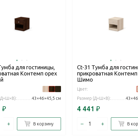
Тумба для гостиницы,
Ct-31 Тумба для гостин
оватная Контемп орех
прикроватная Контемп
й
Шимо
Цвет:
(Д×Ш×В):
43×46×45,5 см
Размер (Д×Ш×В):
43×46
1
₽
4 441
₽
+
–
+
В корзину
В ко