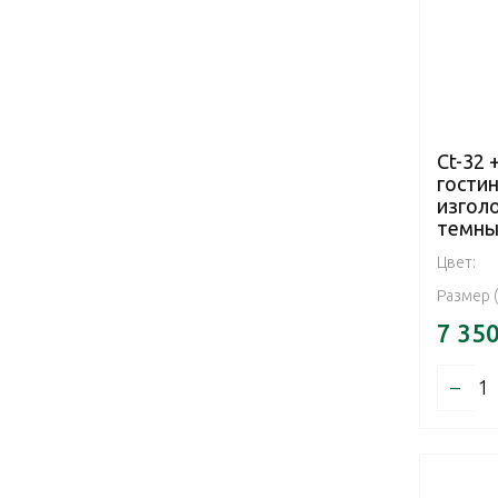
Ct-32 
гостин
изгол
темны
Цвет:
Размер 
7 35
–