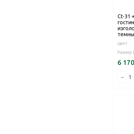
Ct-31 
гостин
изгол
темны
Цвет:
Размер 
6 17
–