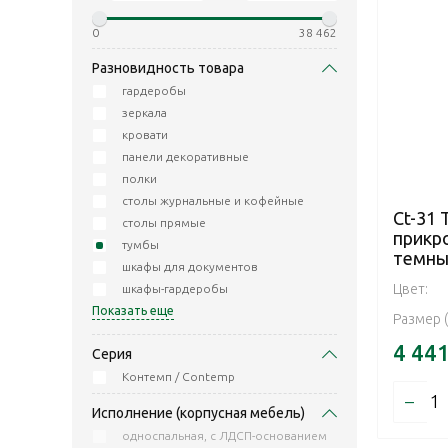
0
38 462
Разновидность товара
гардеробы
зеркала
кровати
панели декоративные
полки
столы журнальные и кофейные
Ct-31 
столы прямые
прикр
тумбы
темны
шкафы для документов
Цвет:
шкафы-гардеробы
Показать еще
Размер 
4 44
Серия
Контемп / Contemp
–
Исполнение (корпусная мебель)
односпальная, с ЛДСП-основанием