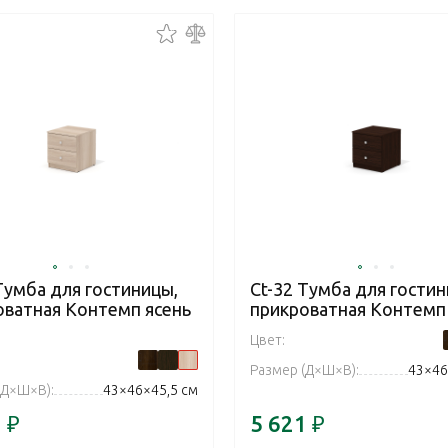
Тумба для гостиницы,
Ct-32 Тумба для гостин
оватная Контемп ясень
прикроватная Контемп
Цвет:
Размер (Д×Ш×В):
43×46
(Д×Ш×В):
43×46×45,5 см
1
₽
5 621
₽