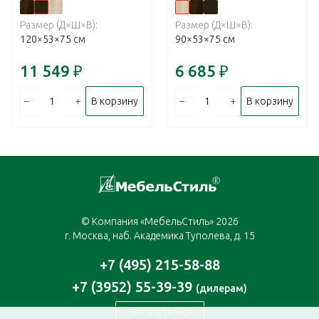
Размер (Д×Ш×В):
Размер (Д×Ш×В):
120×53×75 см
90×53×75 см
11 549
₽
6 685
₽
–
+
–
+
В корзину
В корзину
© Компания «МебельСтиль» 2026
г. Москва, наб. Академика Туполева, д. 15
+7 (495) 215-58-88
+7 (3952) 55-39-39
(дилерам)
Заказать звонок