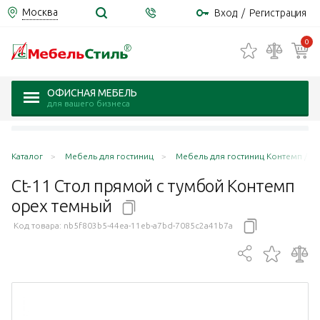
Москва
Вход
/
Регистрация
0
ОФИСНАЯ МЕБЕЛЬ
для вашего бизнеса
Каталог
Мебель для гостиниц
Мебель для гостиниц Контемп / C
Ct-11 Стол прямой с тумбой Контемп
орех
темный
Код товара:
nb5f803b5-44ea-11eb-a7bd-7085c2a41b7a