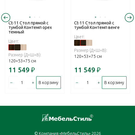
Ct-11 Стол прямой с
Ct-11 Стол прямой с
тумбой Контемп орех
тумбой Контемп венге
темный
Цвет:
Цвет:
Размер (Д×Ш×В):
Размер (Д×Ш×В):
120×53×75 см
120×53×75 см
11 549
₽
11 549
₽
–
+
–
+
В корзину
В корзину
© Компания «МебельСтиль» 2026