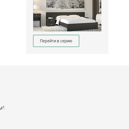
Перейти в серию
 м
.
3