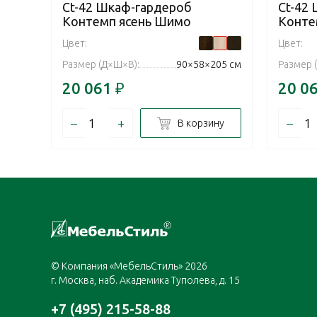
Ct-42 Шкаф-гардероб
Ct-42
Контемп ясень Шимо
Конте
Цвет:
Цвет:
Размер (Д×Ш×В):
90×58×205 см
Размер 
20 061
₽
20 0
–
+
–
В корзину
© Компания «МебельСтиль» 2026
г. Москва, наб. Академика Туполева, д. 15
+7 (495) 215-58-88