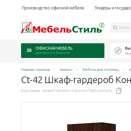
Производство офисной мебели
Тендеры и государ
Вы
ОФИСНАЯ МЕБЕЛЬ
для вашего бизнеса
Мо
Главная страница
Каталог
Мебель для гостиниц
М
Ct-42 Шкаф-гардероб Ко
Код товара:
n43a6d758-44eb-11eb-a7bd-7085c2a41b7a
emp орех темный
Contemp ясень Шимо
/ Contemp венге