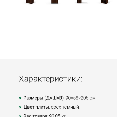
Характеристики:
Размеры (Д×Ш×В)
: 90×58×205 см.
Цвет плиты
: орех темный.
Вес товара
: 92,85 кг.