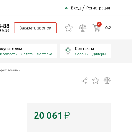
/
Вход
Регистрация
8-88
0
0 ₽
Заказать звонок
-39-39
окупателям
Контакты
к заказать
Оплата
Доставка
Салоны
Дилеры
орех темный
20 061
₽