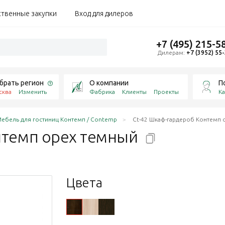
ственные закупки
Вход для дилеров
+7 (495) 215-5
Дилерам:
+7 (3952) 55
брать регион
О компании
П
сква
Изменить
Фабрика
Клиенты
Проекты
Ка
ебель для гостиниц Контемп / Contemp
Ct-42 Шкаф-гардероб Контемп 
нтемп орех
темный
Цвета