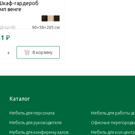
 Шкаф-гардероб
мп венге
(Д×Ш×В):
90×58×205 см
61
₽
+
В корзину
Каталог
Мебель для персонала
Мебель для работы д
Мебель для руководителя
Офисные перегородк
Мебель для конференц-залов
Мебель для кол-цент