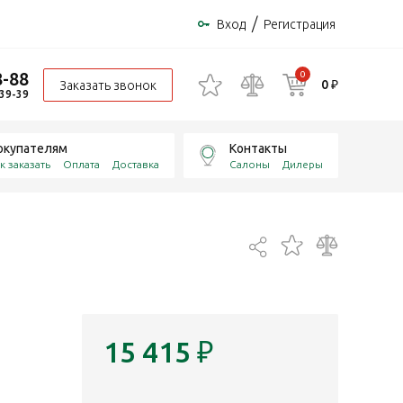
/
Вход
Регистрация
8-88
0
0 ₽
Заказать звонок
-39-39
окупателям
Контакты
к заказать
Оплата
Доставка
Салоны
Дилеры
15 415
₽