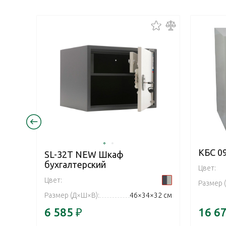
КБС 0
SL-32Т NEW Шкаф
бухгалтерский
Цвет:
Цвет:
Размер 
Размер (Д×Ш×В):
46×34×32 см
6 585
₽
16 6