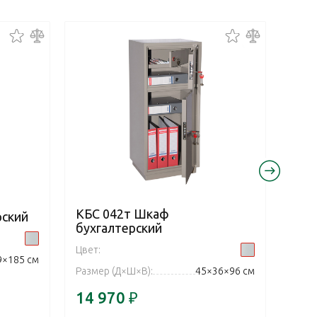
КБС 042т Шкаф
рский
КБС
бухгалтерский
бух
Цвет:
Цвет:
9×185 см
Размер (Д×Ш×В):
45×36×96 см
Разм
14 970
₽
11 