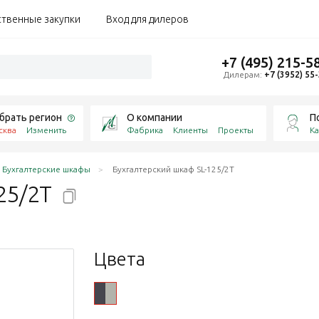
ственные закупки
Вход для дилеров
+7 (495) 215-5
Дилерам:
+7 (3952) 55
брать регион
О компании
П
сква
Изменить
Фабрика
Клиенты
Проекты
Ка
Бухгалтерские шкафы
Бухгалтерский шкаф SL-125/2T
25/2T
Цвета