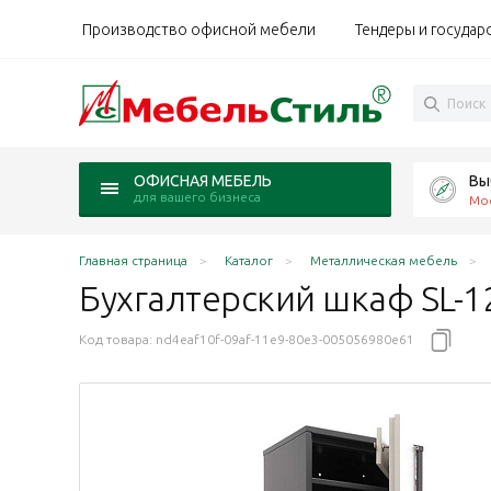
Производство офисной мебели
Тендеры и государ
Вы
ОФИСНАЯ МЕБЕЛЬ
для вашего бизнеса
Мо
Главная страница
Каталог
Металлическая мебель
Бухгалтерский шкаф
SL-1
Код товара:
nd4eaf10f-09af-11e9-80e3-005056980e61