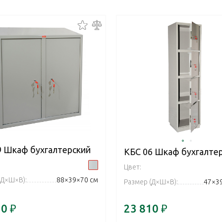
9 Шкаф бухгалтерский
КБС 06 Шкаф бухгалте
Цвет:
(Д×Ш×В):
88×39×70 см
Размер (Д×Ш×В):
47×3
70
₽
23 810
₽