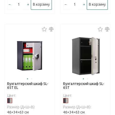
–
+
–
+
В корзину
В корзину
Бухгалтерский шкаф SL-
Бухгалтерский шкаф SL-
65T EL
65T
Цвет:
Цвет:
Размер (Д×Ш×В):
Размер (Д×Ш×В):
46×34×63 см
46×34×63 см