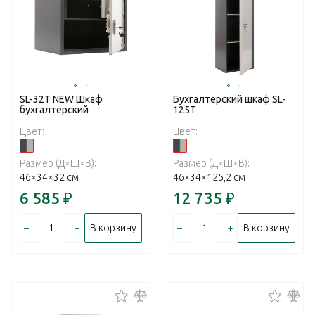
SL-32Т NEW Шкаф
Бухгалтерский шкаф SL-
бухгалтерский
125T
Цвет:
Цвет:
Размер (Д×Ш×В):
Размер (Д×Ш×В):
46×34×32 см
46×34×125,2 см
6 585
₽
12 735
₽
–
+
–
+
В корзину
В корзину