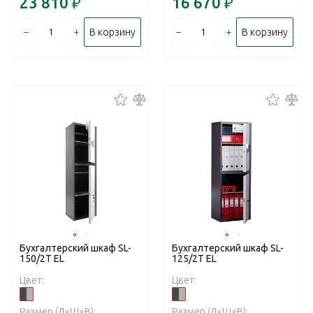
23 810
₽
16 670
₽
–
+
–
+
В корзину
В корзину
Бухгалтерский шкаф SL-
Бухгалтерский шкаф SL-
150/2Т EL
125/2T EL
Цвет:
Цвет:
Размер (Д×Ш×В):
Размер (Д×Ш×В):