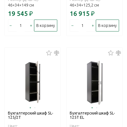
46×34×149 см
46×34×125,2 см
19 545
₽
16 915
₽
–
+
–
+
В корзину
В корзину
Бухгалтерский шкаф SL-
Бухгалтерский шкаф SL-
125/2T
125T EL
Цвет:
Цвет: