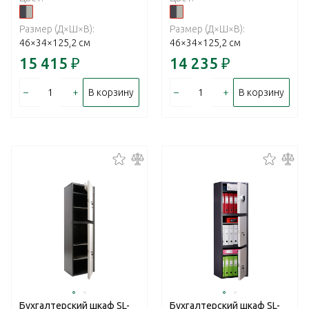
Размер (Д×Ш×В):
Размер (Д×Ш×В):
46×34×125,2 см
46×34×125,2 см
15 415
₽
14 235
₽
–
+
–
+
В корзину
В корзину
Бухгалтерский шкаф SL-
Бухгалтерский шкаф SL-