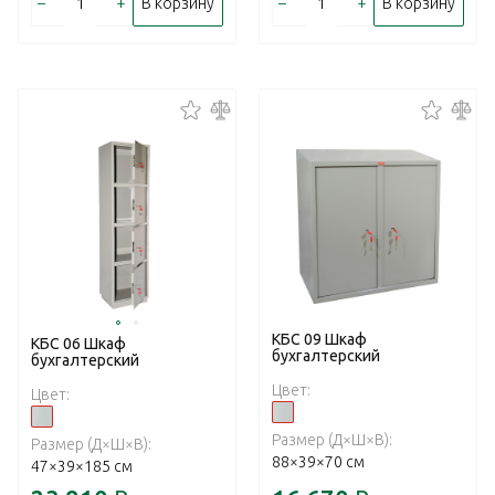
–
+
–
+
В корзину
В корзину
КБС 09 Шкаф
КБС 06 Шкаф
бухгалтерский
бухгалтерский
Цвет:
Цвет:
Размер (Д×Ш×В):
Размер (Д×Ш×В):
88×39×70 см
47×39×185 см