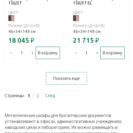
150/2T
150/3T EL
Цвет:
Цвет:
Размер (Д×Ш×В):
Размер (Д×Ш×В):
46×34×149 см
46×34×149 см
18 045
₽
21 715
₽
–
+
–
+
В корзину
В корзину
Показать еще
Страницы:
1
2
След.
Металлические шкафы для бухгалтерских документов
устанавливают в офисах, административных учреждениях,
заводских цехах и лабораториях. Их можно размещать в