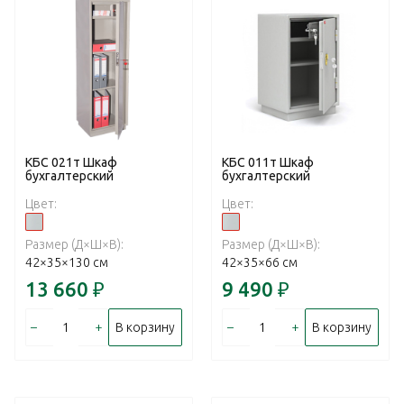
КБС 021т Шкаф
КБС 011т Шкаф
бухгалтерский
бухгалтерский
Цвет:
Цвет:
Размер (Д×Ш×В):
Размер (Д×Ш×В):
42×35×130 см
42×35×66 см
13 660
₽
9 490
₽
–
+
–
+
В корзину
В корзину