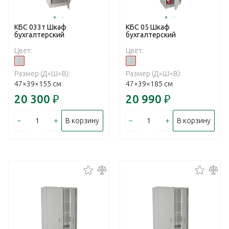
КБС 033т Шкаф
КБС 05 Шкаф
бухгалтерский
бухгалтерский
Цвет:
Цвет:
Размер (Д×Ш×В):
Размер (Д×Ш×В):
47×39×155 см
47×39×185 см
20 300
₽
20 990
₽
–
+
–
+
В корзину
В корзину