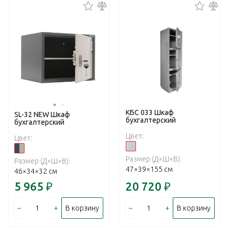
КБС 033 Шкаф
SL-32 NEW Шкаф
бухгалтерский
бухгалтерский
Цвет:
Цвет:
Размер (Д×Ш×В):
Размер (Д×Ш×В):
47×39×155 см
46×34×32 см
5 965
₽
20 720
₽
–
+
–
+
В корзину
В корзину