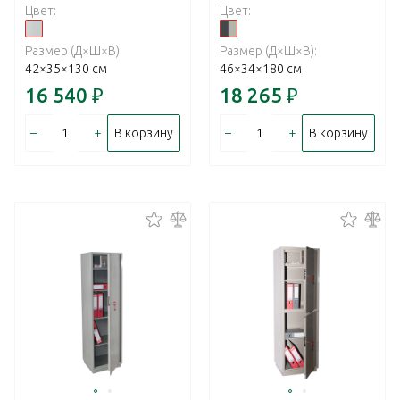
Цвет:
Цвет:
Размер (Д×Ш×В):
Размер (Д×Ш×В):
42×35×130 см
46×34×180 см
16 540
₽
18 265
₽
–
+
–
+
В корзину
В корзину