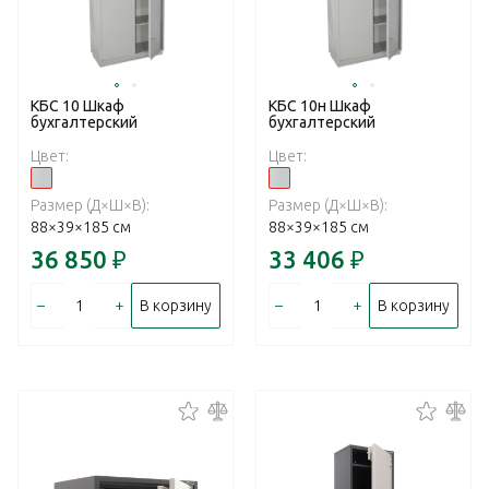
КБС 10 Шкаф
КБС 10н Шкаф
бухгалтерский
бухгалтерский
Цвет:
Цвет:
Размер (Д×Ш×В):
Размер (Д×Ш×В):
88×39×185 см
88×39×185 см
36 850
₽
33 406
₽
–
+
–
+
В корзину
В корзину