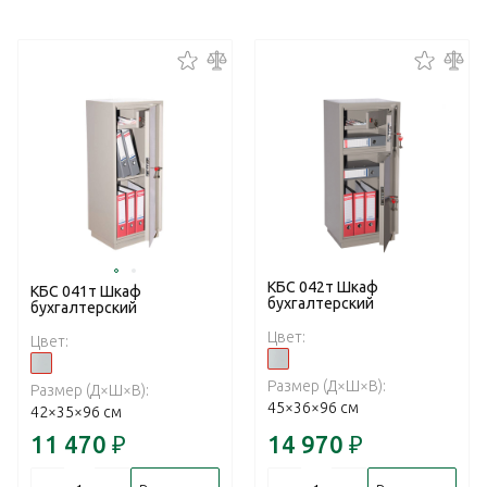
КБС 042т Шкаф
КБС 041т Шкаф
бухгалтерский
бухгалтерский
Цвет:
Цвет:
Размер (Д×Ш×В):
Размер (Д×Ш×В):
45×36×96 см
42×35×96 см
11 470
₽
14 970
₽