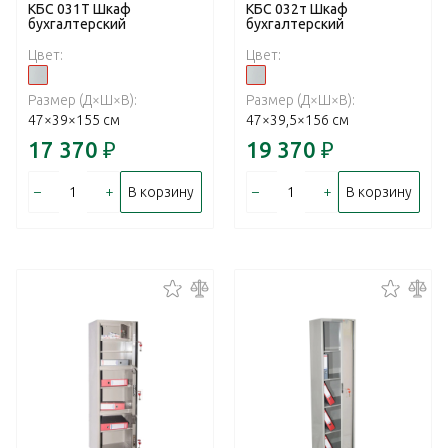
КБС 031T Шкаф
КБС 032т Шкаф
бухгалтерский
бухгалтерский
Цвет:
Цвет:
Размер (Д×Ш×В):
Размер (Д×Ш×В):
47×39×155 см
47×39,5×156 см
17 370
₽
19 370
₽
–
+
–
+
В корзину
В корзину