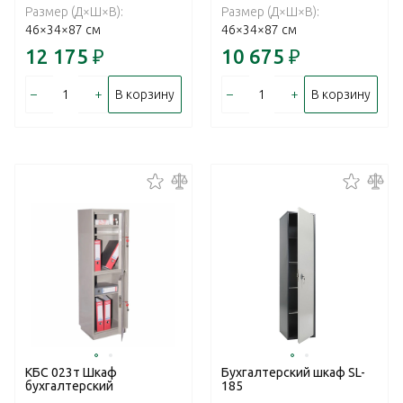
Размер (Д×Ш×В):
Размер (Д×Ш×В):
46×34×87 см
46×34×87 см
12 175
₽
10 675
₽
–
+
–
+
В корзину
В корзину
КБС 023т Шкаф
Бухгалтерский шкаф SL-
бухгалтерский
185