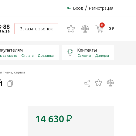
/
Вход
Регистрация
8-88
0
0 ₽
Заказать звонок
-39-39
окупателям
Контакты
к заказать
Оплата
Доставка
Салоны
Дилеры
я ткань, серый
й
14 630
₽