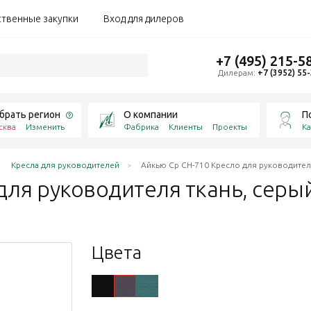
ственные закупки
Вход для дилеров
+7 (495) 215-5
Дилерам:
+7 (3952) 55
брать регион
О компании
П
сква
Изменить
Фабрика
Клиенты
Проекты
Ка
Кресла для руководителей
Айкью Ср CH-710 Кресло для руководител
для руководителя ткань,
серы
Цвета