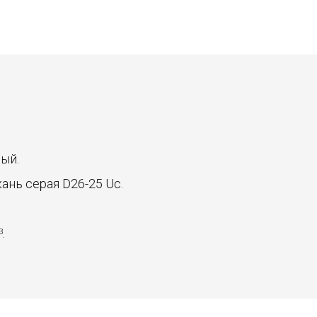
рый.
ткань серая D26-25 Uc.
.
3