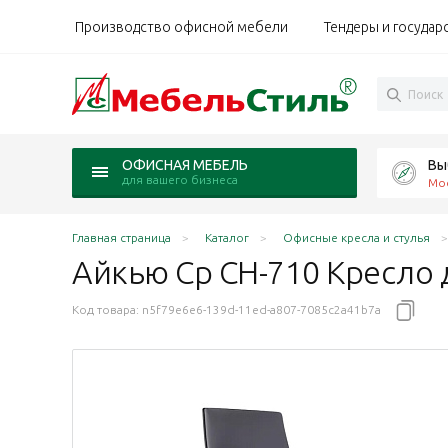
Производство офисной мебели
Тендеры и государ
Вы
ОФИСНАЯ МЕБЕЛЬ
для вашего бизнеса
Мо
Главная страница
Каталог
Офисные кресла и стулья
Айкью Ср CH-710 Кресло 
Код товара:
n5f79e6e6-139d-11ed-a807-7085c2a41b7a
тик обивка черный D26-28, каркас черный
ластик обивка серый D26-25, каркас черный
на пластик обивка голубой D26-30, каркас черный