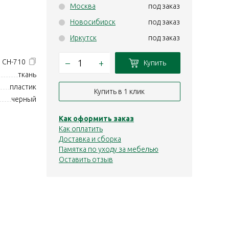
Москва
под заказ
Новосибирск
под заказ
Иркутск
под заказ
–
+
р CH-710
Купить
ткань
пластик
Купить в 1 клик
черный
Как оформить заказ
Как оплатить
Доставка и сборка
Памятка по уходу за мебелью
Оставить отзыв