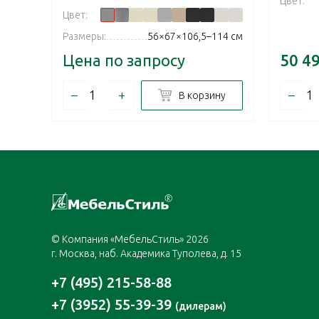
Цвет:
Цвет:
Размеры:
56×67×106,5–114 см
Цена по запросу
50 4
–
+
–
В корзину
© Компания «МебельСтиль» 2026
г. Москва, наб. Академика Туполева, д. 15
+7 (495) 215-58-88
+7 (3952) 55-39-39
(дилерам)