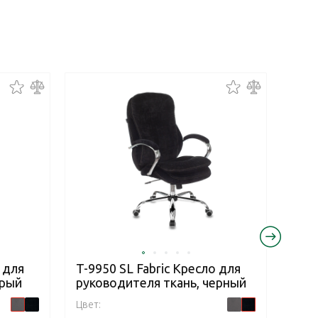
Новинк
 для
T-9950 SL Fabric Кресло для
Samu
ерый
руководителя ткань, черный
Edit
рук
Цвет: