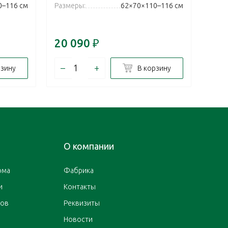
Цвет:
0–116 см
Размеры:
62×70×110–116 см
Разм
20 090
₽
34 
–
+
–
рзину
В корзину
О компании
ома
Фабрика
и
Контакты
ров
Реквизиты
Новости