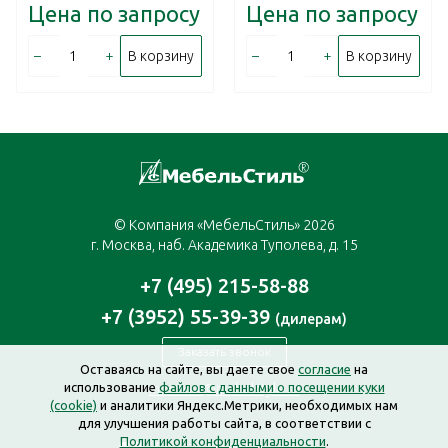
Цена по запросу
Цена по запросу
–
+
–
+
В корзину
В корзину
© Компания «МебельСтиль» 2026
г. Москва, наб. Академика Туполева, д. 15
+7 (495) 215-58-88
+7 (3952) 55-39-39
(дилерам)
Заказать звонок
Оставаясь на сайте, вы даете свое
согласие
на
использование
файлов с данными о посещении куки
moscow@mebelstyle.ru
(cookie)
и аналитики Яндекс.Метрики, необходимых нам
для улучшения работы сайта, в соответствии с
Политикой конфиденциальности
.
Создание сайта —