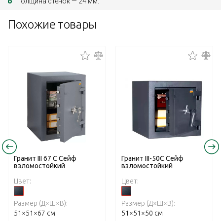
Толщина стенок — 24 мм.
Похожие товары
Гранит III 67 С Сейф
Гранит III-50C Сейф
взломостойкий
взломостойкий
Цвет:
Цвет:
Размер (Д×Ш×В):
Размер (Д×Ш×В):
51×51×67 см
51×51×50 см