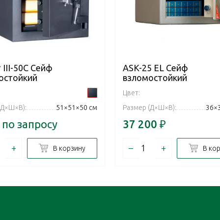
 III-50C Сейф
ASK-25 EL Сейф
остойкий
взломостойкий
Цвет:
(Д×Ш×В):
51×51×50 см
Размер (Д×Ш×В):
36×
 по запросу
37 200
₽
+
–
+
В корзину
В ко