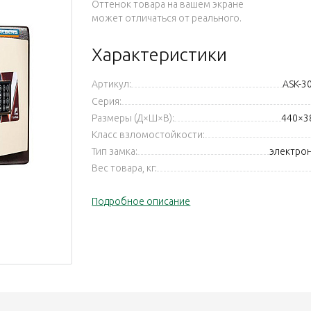
Оттенок товара на вашем экране
может отличаться от реального.
Характеристики
Артикул:
ASK-3
Серия:
Размеры (Д×Ш×В):
440×3
Класс взломостойкости:
Тип замка:
электро
Вес товара, кг:
Подробное описание