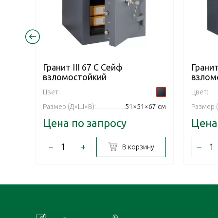
Гранит III 67 С Сейф
Гранит
взломостойкий
взлом
Цвет:
Цвет:
Размер (Д×Ш×В):
51×51×67 см
Размер 
Цена по запросу
Цена
–
+
–
В корзину