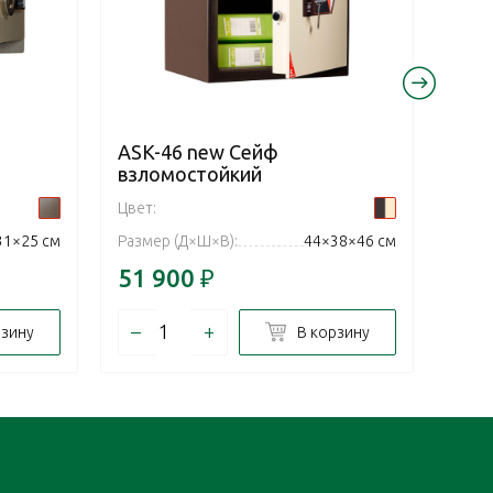
ASK-46 new Сейф
ASK
взломостойкий
взл
Цвет:
Цвет:
31×25 см
Размер (Д×Ш×В):
44×38×46 см
Разм
51 900
₽
74 
–
+
–
рзину
В корзину