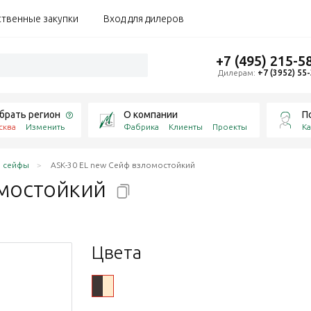
ственные закупки
Вход для дилеров
+7 (495) 215-5
Дилерам:
+7 (3952) 55
брать регион
О компании
П
сква
Изменить
Фабрика
Клиенты
Проекты
Ка
 сейфы
ASK-30 EL new Сейф взломостойкий
мостойкий
Цвета