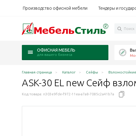
Производство офисной мебели
Тендеры и государ
Вы
ОФИСНАЯ МЕБЕЛЬ
для вашего бизнеса
Мо
Главная страница
Каталог
Сейфы
Взломостойкие
ASK-30 EL new Сейф
взло
Код товара:
n303e9fde-f972-11ea-a7a8-7085c2a41b7a
мм 1 класс