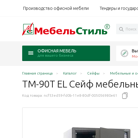
Производство офисной мебели
Тендеры и государ
Вы
ОФИСНАЯ МЕБЕЛЬ
для вашего бизнеса
Мо
Главная страница
Каталог
Сейфы
Мебельные и о
TM-90Т EL Сейф мебельн
Код товара:
ncf53ed59-fd0b-11e8-80df-005056980e61
S1 класс