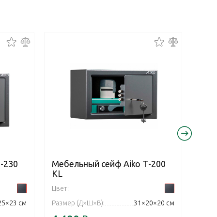
-230
Мебельный сейф Aiko Т-200
Меб
KL
ЕL
Цвет:
Цвет:
25×23 см
Размер (Д×Ш×В):
31×20×20 см
Разм