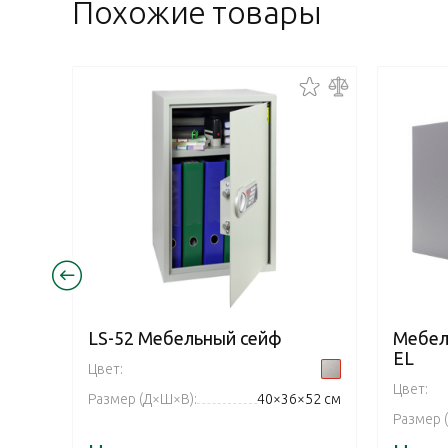
Похожие товары
LS-52 Mебельный cейф
Мебел
EL
Цвет:
Цвет:
Размер (Д×Ш×В):
40×36×52 см
Размер 