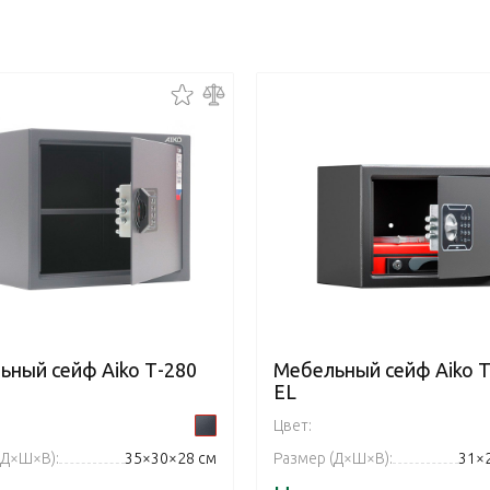
ьный сейф Aiko Т-280
Мебельный сейф Aiko Т
EL
Цвет:
(Д×Ш×В):
35×30×28 см
Размер (Д×Ш×В):
31×