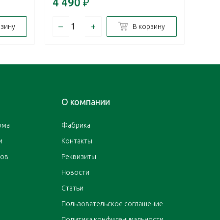
4 490
₽
6 4
–
+
–
рзину
В корзину
О компании
ома
Фабрика
и
Контакты
ров
Реквизиты
Новости
Статьи
Пользовательское соглашение
Политика конфиденциальности