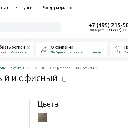
ственные закупки
Вход для дилеров
+7 (495) 215-5
Дилерам:
+7 (3952) 55
брать регион
О компании
П
сква
Изменить
Фабрика
Клиенты
Проекты
Ка
фисные сейфы
TM-90Т EL Сейф мебельный и офисный
ый и
офисный
Цвета