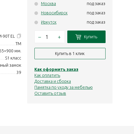
Москва
под заказ
Новосибирск
под заказ
Иркутск
под заказ
–
+
M-90Т EL
Купить
TM
55×900 мм.
Купить в 1 клик
S1 класс
нный замок
Как оформить заказ
39
Как оплатить
Доставка и сборка
Памятка по уходу за мебелью
Оставить отзыв