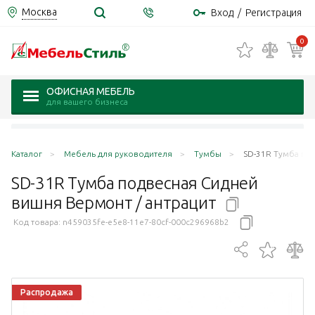
Москва
Вход
/
Регистрация
0
ОФИСНАЯ МЕБЕЛЬ
для вашего бизнеса
Каталог
Мебель для руководителя
Тумбы
SD-31R Тумба под
SD-31R Тумба подвесная Сидней
вишня Вермонт /
антрацит
Код товара:
n459035fe-e5e8-11e7-80cf-000c296968b2
Распродажа