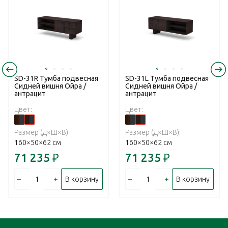
SD-31R Тумба подвесная
SD-31L Тумба подвесная
Сидней вишня Ойра /
Сидней вишня Ойра /
антрацит
антрацит
Цвет:
Цвет:
Размер (Д×Ш×В):
Размер (Д×Ш×В):
160×50×62 см
160×50×62 см
71 235
₽
71 235
₽
–
+
–
+
В корзину
В корзину