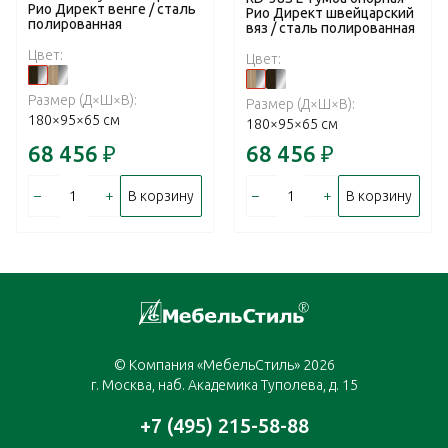
Рио Директ венге / сталь
Рио Директ швейцарский
полированная
вяз / сталь полированная
Цвет:
Цвет:
Размер (Д×Ш×В):
Размер (Д×Ш×В):
180×95×65 см
180×95×65 см
68 456
₽
68 456
₽
–
+
–
+
В корзину
В корзину
© Компания «МебельСтиль» 2026
г. Москва, наб. Академика Туполева, д. 15
+7 (495) 215-58-88