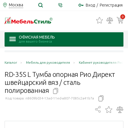
Москва
Вход
/
Регистрация
0
ОФИСНАЯ МЕБЕЛЬ
для вашего бизнеса
Каталог
Мебель для руководителя
Кабинет руководителя Рио Дир
RD-35S L Тумба опорная Рио Директ
швейцарский вяз / сталь
полированная
Код товара:
n8609b034-13ad-11ed-a807-7085c2a41b7a