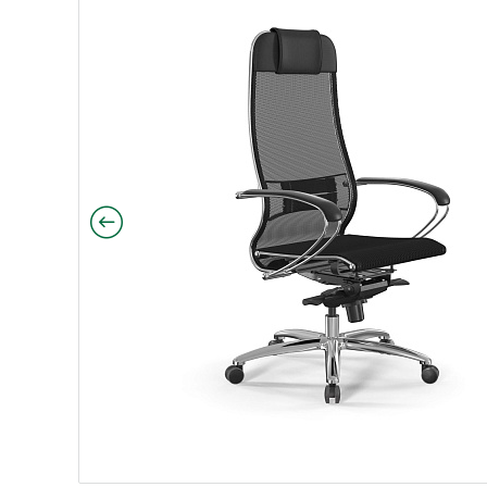
nity, обивка темно-коричневый 4.2.1.49
nfinity, обивка серый 551.2.1.49
 / Infinity, обивка белый 1.2.1.49
нити / Infinity, обивка молочный 2.2.1.49
Инфинити / Infinity, обивка черный 5.2.1.49