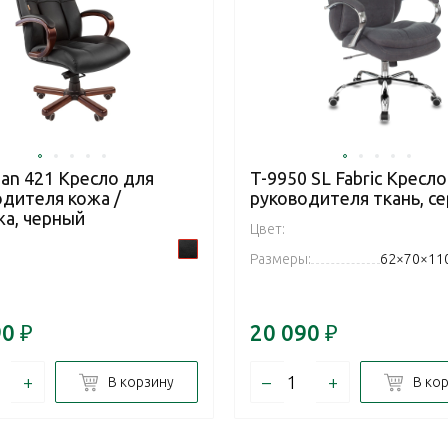
an 421 Кресло для
T-9950 SL Fabric Кресло
одителя кожа /
руководителя ткань, с
жа, черный
Цвет:
Размеры:
62×70×11
90
₽
20 090
₽
+
–
+
В корзину
В ко