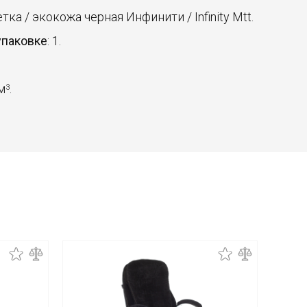
сетка / экокожа черная Инфинити / Infinity Mtt.
упаковке
: 1.
 м
.
3
Новинк