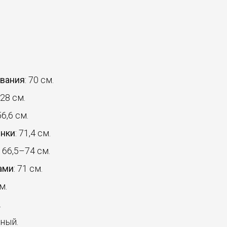
ования
: 70 см.
128 см.
56,6 см.
инки
: 71,4 см.
: 66,5–74 см.
ами
: 71 см.
м.
.
рный.