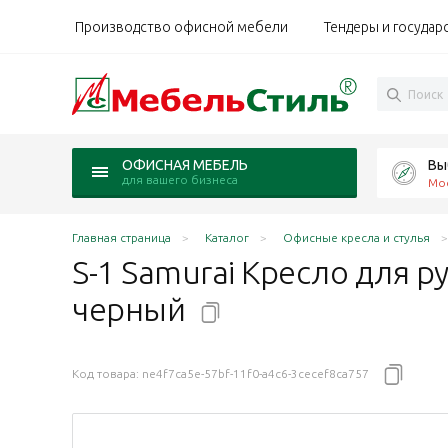
Производство офисной мебели
Тендеры и государ
Вы
ОФИСНАЯ МЕБЕЛЬ
для вашего бизнеса
Мо
Главная страница
Каталог
Офисные кресла и стулья
S-1 Samurai Кресло для ру
черный
Код товара:
ne4f7ca5e-57bf-11f0-a4c6-3cecef8ca757