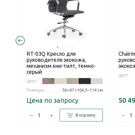
RT-03Q Кресло для
Chairm
руководителя экокожа,
руков
механизм кни-тилт, темно-
экоко
серый
Цвет:
Цвет:
Размеры:
56×67×106,5–114 см
Цена по запросу
50 4
–
+
–
В корзину