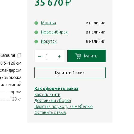
35 670
₽
Москва
в наличии
Новосибирск
в наличии
Иркутск
в наличии
–
+
1 Samurai
Купить
0,5–128 см
 слайдером
Купить в 1 клик
а / экокожа
алюминий
Как оформить заказ
хром
Как оплатить
120 кг
Доставка и сборка
Памятка по уходу за мебелью
Оставить отзыв