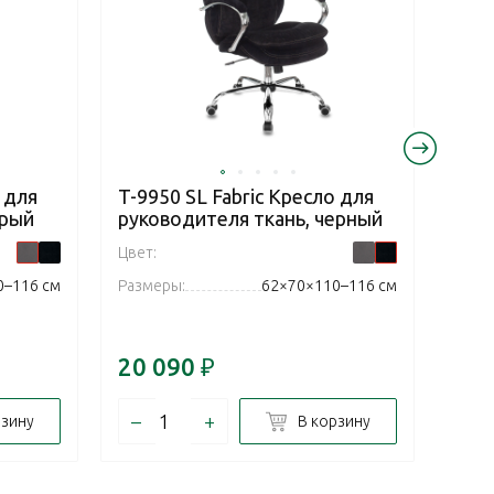
 для
T-9950 SL Fabric Кресло для
Samu
ерый
руководителя ткань, черный
Edit
рук
Цвет:
Цвет:
0–116 см
Размеры:
62×70×110–116 см
Разм
20 090
₽
34 
–
+
–
рзину
В корзину