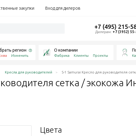
ственные закупки
Вход для дилеров
+7 (495) 215-5
Дилерам:
+7 (3952) 55
брать регион
О компании
П
сква
Изменить
Фабрика
Клиенты
Проекты
Ка
Кресла для руководителей
S-1 Samurai Кресло для руководителя сетка
ководителя сетка / экокожа Инф
Цвета