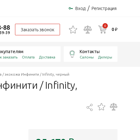
/
Вход
Регистрация
8-88
0
0 ₽
Заказать звонок
-39-39
окупателям
Контакты
к заказать
Оплата
Доставка
Салоны
Дилеры
 / экокожа Инфинити / Infinity, черный
инити / Infinity,