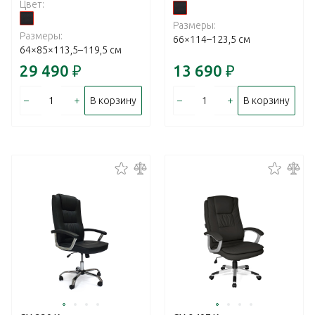
Цвет:
Размеры:
Размеры:
66×114–123,5 см
64×85×113,5–119,5 см
29 490
₽
13 690
₽
–
+
–
+
В корзину
В корзину