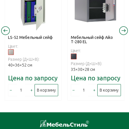
LS-52 Mебельный cейф
Мебельный сейф Aiko
Т-280 EL
Цвет:
Цвет:
Размер (Д×Ш×В):
Размер (Д×Ш×В):
40×36×52 см
35×30×28 см
Цена по запросу
Цена по запросу
–
+
–
+
В корзину
В корзину