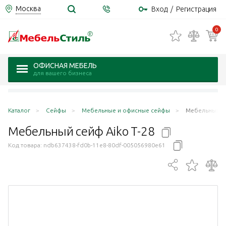
Москва
Вход
/
Регистрация
0
ОФИСНАЯ МЕБЕЛЬ
для вашего бизнеса
Каталог
Сейфы
Мебельные и офисные сейфы
Мебельный се
Мебельный сейф Aiko
Т-28
Код товара:
ndb637438-fd0b-11e8-80df-005056980e61