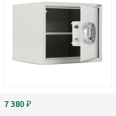
7 380
₽