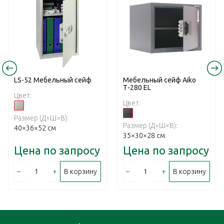
LS-52 Mебельный cейф
Мебельный сейф Aiko
Т-280 EL
Цвет:
Цвет:
Размер (Д×Ш×В):
Размер (Д×Ш×В):
40×36×52 см
35×30×28 см
Цена по запросу
Цена по запросу
–
+
–
+
В корзину
В корзину