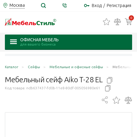
Москва
Вход
/
Регистрация
0
ОФИСНАЯ МЕБЕЛЬ
для вашего бизнеса
Каталог
Сейфы
Мебельные и офисные сейфы
Мебельный се
Мебельный сейф Aiko Т-28
EL
Код товара:
ndb637437-fd0b-11e8-80df-005056980e61