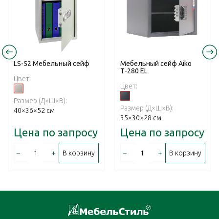
LS-52 Mебельный cейф
Мебельный сейф Aiko
Т-280 EL
Цвет:
Цвет:
Размер (Д×Ш×В):
Размер (Д×Ш×В):
40×36×52 см
35×30×28 см
Цена по запросу
Цена по запросу
–
+
–
+
В корзину
В корзину