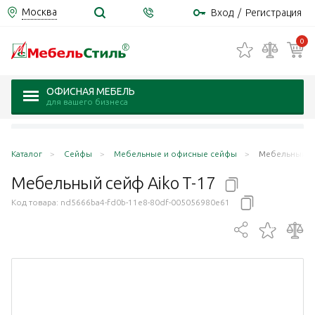
Москва
Вход
/
Регистрация
0
ОФИСНАЯ МЕБЕЛЬ
для вашего бизнеса
Каталог
Сейфы
Мебельные и офисные сейфы
Мебельный се
Мебельный сейф Aiko
Т-17
Код товара:
nd5666ba4-fd0b-11e8-80df-005056980e61