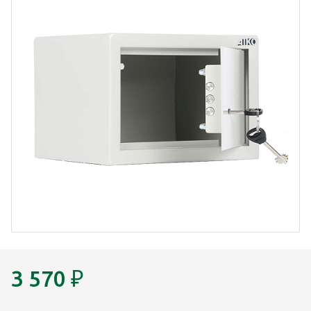
3 570
₽